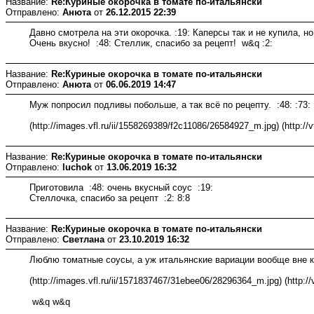
Название:
Re:Куриные окорочка в томате по-итальянски
Отправлено:
Анюта
от
26.12.2015 22:39
Давно смотрела на эти окорочка. :19: Каперсы так и не купила, н
Очень вкусно! :48: Стеллик, спасибо за рецепт! w&q :2:
Название:
Re:Куриные окорочка в томате по-итальянски
Отправлено:
Анюта
от
06.06.2019 14:47
Муж попросил подливы побольше, а так всё по рецепту. :48: :73: 
(http://images.vfl.ru/ii/1558269389/f2c11086/26584927_m.jpg) (http://
Название:
Re:Куриные окорочка в томате по-итальянски
Отправлено:
luchok
от
13.06.2019 16:32
Приготовила :48: очень вкусный соус :19:
Стеллочка, спасибо за рецепт :2: 8:8
Название:
Re:Куриные окорочка в томате по-итальянски
Отправлено:
Светлана
от
23.10.2019 16:32
Люблю томатные соусы, а уж итальянские вариации вообще вне к
(http://images.vfl.ru/ii/1571837467/31ebee06/28296364_m.jpg) (http:/
w&q w&q