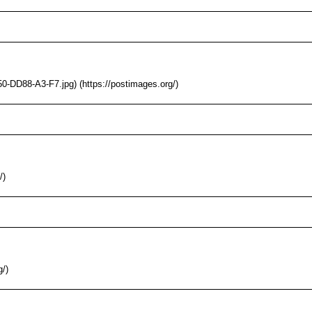
-DD88-A3-F7.jpg) (https://postimages.org/)
/)
g/)