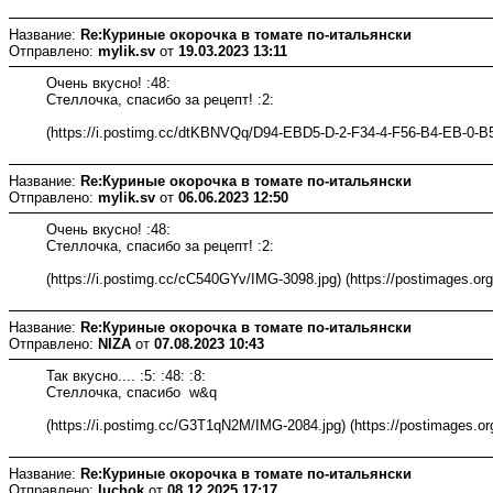
Название:
Re:Куриные окорочка в томате по-итальянски
Отправлено:
mylik.sv
от
19.03.2023 13:11
Очень вкусно! :48:
Стеллочка, спасибо за рецепт! :2:
(https://i.postimg.cc/dtKBNVQq/D94-EBD5-D-2-F34-4-F56-B4-EB-0-B50
Название:
Re:Куриные окорочка в томате по-итальянски
Отправлено:
mylik.sv
от
06.06.2023 12:50
Очень вкусно! :48:
Стеллочка, спасибо за рецепт! :2:
(https://i.postimg.cc/cC540GYv/IMG-3098.jpg) (https://postimages.org
Название:
Re:Куриные окорочка в томате по-итальянски
Отправлено:
NIZA
от
07.08.2023 10:43
Так вкусно.... :5: :48: :8:
Стеллочка, спасибо w&q
(https://i.postimg.cc/G3T1qN2M/IMG-2084.jpg) (https://postimages.or
Название:
Re:Куриные окорочка в томате по-итальянски
Отправлено:
luchok
от
08.12.2025 17:17