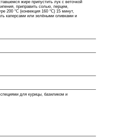
оставшемся жире припустить лук с веточкой
кипения, приправить солью, перцем,
е 200 °С (конвекция 160 °С) 15 минут,
пать каперсами или зелёными оливками и
 специями для курицы, базиликом и