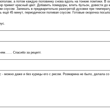
 пополам, а потом каждую половинку снова вдоль на тонкие ломтики. В 
ир примет красный цвет. Добавить помидоры, влить бульон, довести до 
м соусом. Запекать в предварительно разогретой духовке при температур
кать ещё 45 минут, периодически поливая соусом. Готовые окорочка посы
оус.
ям....... Спасибо за рецепт.
с - можно даже и без курицы его с рисом. Розмарина не было, делала со