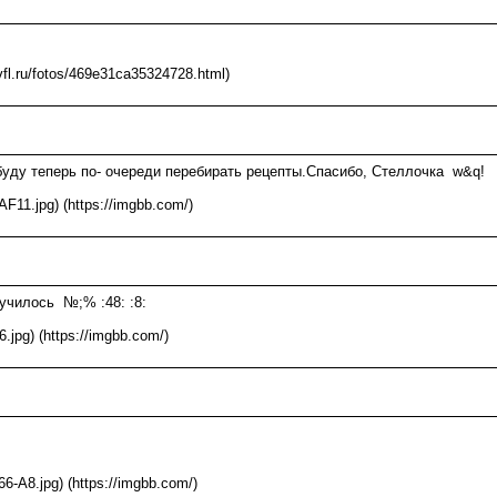
/vfl.ru/fotos/469e31ca35324728.html)
буду теперь по- очереди перебирать рецепты.Спасибо, Стеллочка w&q!
F11.jpg) (https://imgbb.com/)
олучилось №;% :48: :8:
.jpg) (https://imgbb.com/)
6-A8.jpg) (https://imgbb.com/)