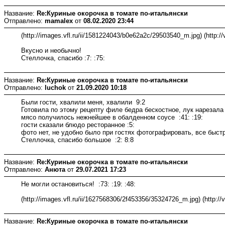
Название:
Re:Куриные окорочка в томате по-итальянски
Отправлено:
mamalex
от
08.02.2020 23:44
(http://images.vfl.ru/ii/1581224043/b0e62a2c/29503540_m.jpg) (http:/
Вкусно и необычно!
Стеллочка, спасибо :7: :75:
Название:
Re:Куриные окорочка в томате по-итальянски
Отправлено:
luchok
от
21.09.2020 10:18
Были гости, хвалили меня, хвалили 9:2
Готовила по этому рецепту филе бедра бескостное, лук нарезала 
мясо получилось нежнейшее в обалденном соусе :41: :19:
гости сказали блюдо ресторанное :5:
фото нет, не удобно было при гостях фотографировать, все быст
Стеллочка, спасибо большое :2: 8:8
Название:
Re:Куриные окорочка в томате по-итальянски
Отправлено:
Анюта
от
29.07.2021 17:23
Не могли остановиться! :73: :19: :48:
(http://images.vfl.ru/ii/1627568306/2f453356/35324726_m.jpg) (http://
Название:
Re:Куриные окорочка в томате по-итальянски