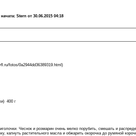
чата: Stern от 30.06.2015 04:18
/vfl.ru/fotos/0a2944dd36389319.html)
и) 400 г
иголочки. Чеснок и розмарин очень мелко порубить, смешать и распреде
вку, капнуть растительного масла и обжарить окорочка до румяной короч