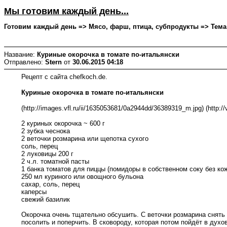
Мы готовим каждый день...
Готовим каждый день => Мясо, фарш, птица, субпродукты => Тема на
Название:
Куриные окорочка в томате по-итальянски
Отправлено:
Stern
от
30.06.2015 04:18
Рецепт с сайта chefkoch.de.
Куриные окорочка в томате по-итальянски
(http://images.vfl.ru/ii/1635053681/0a2944dd/36389319_m.jpg) (http:/
2 куриных окорочка ~ 600 г
2 зубка чеснока
2 веточки розмарина или щепотка сухого
соль, перец
2 луковицы 200 г
2 ч.л. томатной пасты
1 банка томатов для пиццы (помидоры в собственном соку без кож
250 мл куриного или овощного бульона
сахар, соль, перец
каперсы
свежий базилик
Окорочка очень тщательно обсушить. С веточки розмарина снять 
посолить и поперчить. В сковороду, которая потом пойдёт в духо