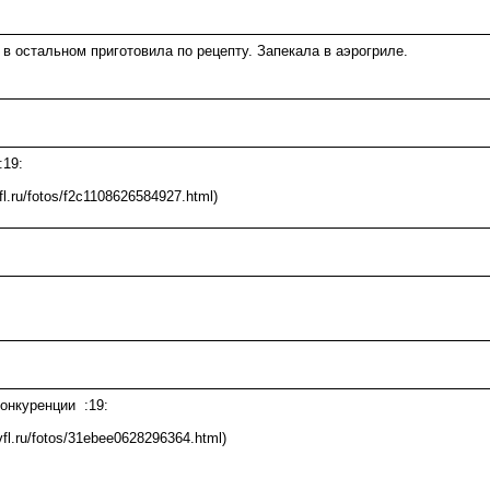
о в остальном приготовила по рецепту. Запекала в аэрогриле.
:19:
vfl.ru/fotos/f2c1108626584927.html)
онкуренции :19:
/vfl.ru/fotos/31ebee0628296364.html)