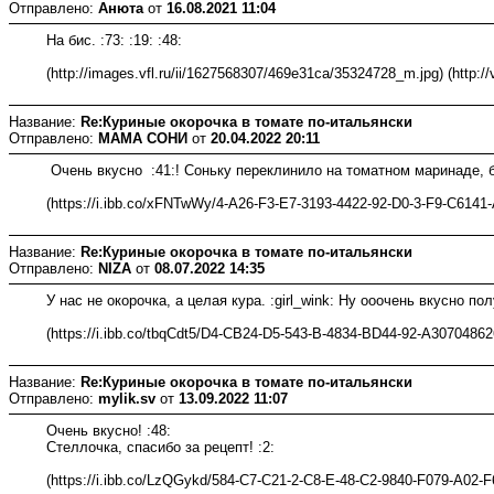
Отправлено:
Анюта
от
16.08.2021 11:04
На бис. :73: :19: :48:
(http://images.vfl.ru/ii/1627568307/469e31ca/35324728_m.jpg) (http:/
Название:
Re:Куриные окорочка в томате по-итальянски
Отправлено:
МАМА СОНИ
от
20.04.2022 20:11
Очень вкусно :41:! Соньку переклинило на томатном маринаде, 
(https://i.ibb.co/xFNTwWy/4-A26-F3-E7-3193-4422-92-D0-3-F9-C6141-A
Название:
Re:Куриные окорочка в томате по-итальянски
Отправлено:
NIZA
от
08.07.2022 14:35
У нас не окорочка, а целая кура. :girl_wink: Ну ооочень вкусно п
(https://i.ibb.co/tbqCdt5/D4-CB24-D5-543-B-4834-BD44-92-A307048626
Название:
Re:Куриные окорочка в томате по-итальянски
Отправлено:
mylik.sv
от
13.09.2022 11:07
Очень вкусно! :48:
Стеллочка, спасибо за рецепт! :2:
(https://i.ibb.co/LzQGykd/584-C7-C21-2-C8-E-48-C2-9840-F079-A02-F6