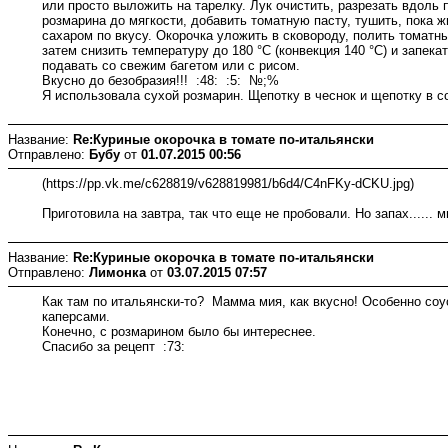
или просто выложить на тарелку. Лук очистить, разрезать вдоль
розмарина до мягкости, добавить томатную пасту, тушить, пока ж
сахаром по вкусу. Окорочка уложить в сковороду, полить томатны
затем снизить температуру до 180 °С (конвекция 140 °С) и запе
подавать со свежим багетом или с рисом.
Вкусно до безобразия!!! :48: :5: №;%
Я использовала сухой розмарин. Щепотку в чеснок и щепотку в с
Название:
Re:Куриные окорочка в томате по-итальянски
Отправлено:
Бубу
от
01.07.2015 00:56
(https://pp.vk.me/c628819/v628819981/b6d4/C4nFKy-dCKU.jpg)
Приготовила на завтра, так что еще не пробовали. Но запах...... мн
Название:
Re:Куриные окорочка в томате по-итальянски
Отправлено:
Лимонка
от
03.07.2015 07:57
Как там по итальянски-то? Мамма мия, как вкусно! Особенно соу
каперсами.
Конечно, с розмарином было бы интереснее.
Спасибо за рецепт :73: