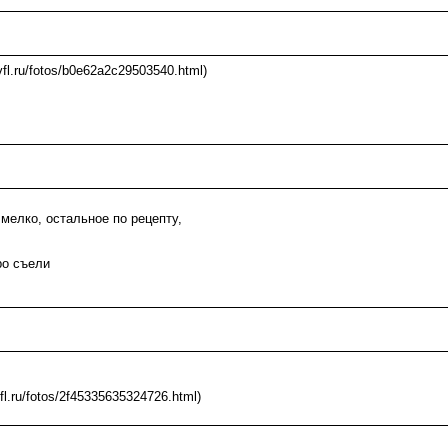
/vfl.ru/fotos/b0e62a2c29503540.html)
мелко, остальное по рецепту,
ро съели
vfl.ru/fotos/2f45335635324726.html)