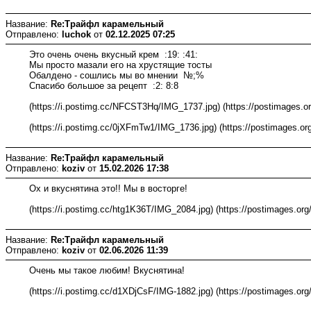
Название:
Re:Трайфл карамельный
Отправлено:
luchok
от
02.12.2025 07:25
Это очень очень вкусный крем :19: :41:
Мы просто мазали его на хрустящие тосты
Обалдено - сошлись мы во мнении №;%
Спасибо большое за рецепт :2: 8:8
(https://i.postimg.cc/NFCST3Hq/IMG_1737.jpg) (https://postimages.or
(https://i.postimg.cc/0jXFmTw1/IMG_1736.jpg) (https://postimages.org
Название:
Re:Трайфл карамельный
Отправлено:
koziv
от
15.02.2026 17:38
Ох и вкуснятина это!! Мы в восторге!
(https://i.postimg.cc/htg1K36T/IMG_2084.jpg) (https://postimages.org/
Название:
Re:Трайфл карамельный
Отправлено:
koziv
от
02.06.2026 11:39
Очень мы такое любим! Вкуснятина!
(https://i.postimg.cc/d1XDjCsF/IMG-1882.jpg) (https://postimages.org/