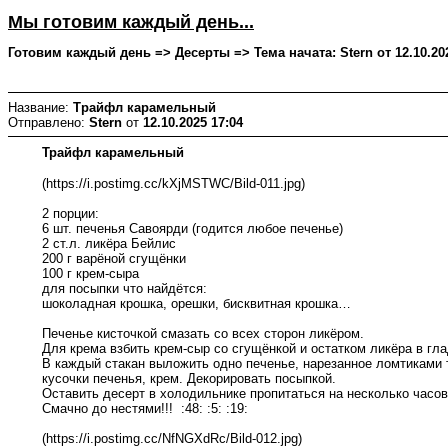
Мы готовим каждый день...
Готовим каждый день => Десерты => Тема начата: Stern от 12.10.202
Название:
Трайфл карамельный
Отправлено:
Stern
от
12.10.2025 17:04
Трайфл карамельный
(https://i.postimg.cc/kXjMSTWC/Bild-011.jpg)
2 порции:
6 шт. печенья Савоярди (годится любое печенье)
2 ст.л. ликёра Бейлис
200 г варёной сгущёнки
100 г крем-сыра
для посыпки что найдётся:
шоколадная крошка, орешки, бисквитная крошка…
Печенье кисточкой смазать со всех сторон ликёром.
Для крема взбить крем-сыр со сгущёнкой и остатком ликёра в гла
В каждый стакан выложить одно печенье, нарезанное ломтиками 
кусочки печенья, крем. Декорировать посыпкой.
Оставить десерт в холодильнике пропитаться на несколько часов
Смачно до нестями!!! :48: :5: :19:
(https://i.postimg.cc/NfNGXdRc/Bild-012.jpg)