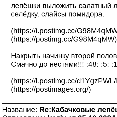
лепёшки выложить салатный л
селёдку, слайсы помидора.
(https://i.postimg.cc/G98M4qMW/
(https://postimg.cc/G98M4qMW)
Накрыть начинку второй поло
Смачно до нестями!!! :48: :5: :
(https://i.postimg.cc/d1YgzPWL/
(https://postimages.org/)
Название:
Re:Кабачковые лепё