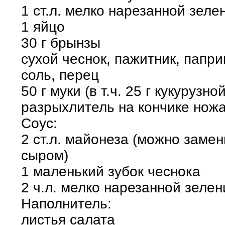
1 ст.л. мелко нарезанной зеле
1 яйцо
30 г брынзы
сухой чеснок, пажитник, папри
соль, перец
50 г муки (в т.ч. 25 г кукурузной
разрыхлитель на кончике нож
Соус:
2 ст.л. майонеза (можно заме
сыром)
1 маленький зубок чеснока
2 ч.л. мелко нарезанной зелен
Наполнитель:
листья салата