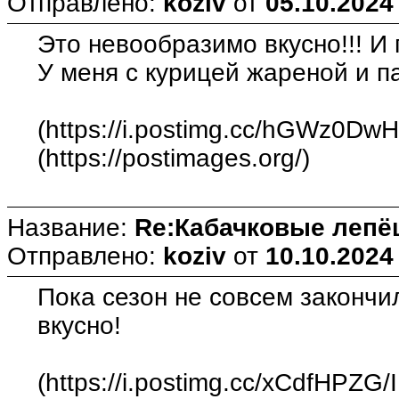
Отправлено:
koziv
от
05.10.2024
Это невообразимо вкусно!!! И 
У меня с курицей жареной и 
(https://i.postimg.cc/hGWz0Dw
(https://postimages.org/)
Название:
Re:Кабачковые лепё
Отправлено:
koziv
от
10.10.2024
Пока сезон не совсем закончи
вкусно!
(https://i.postimg.cc/xCdfHPZG