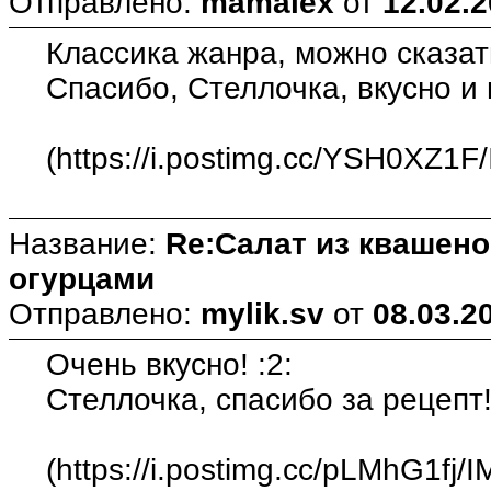
Отправлено:
mamalex
от
12.02.2
Классика жанра, можно сказа
Спасибо, Стеллочка, вкусно и 
(https://i.postimg.cc/YSH0XZ1F
Название:
Re:Салат из квашен
огурцами
Отправлено:
mylik.sv
от
08.03.2
Очень вкусно! :2:
Стеллочка, спасибо за рецепт!
(https://i.postimg.cc/pLMhG1fj/