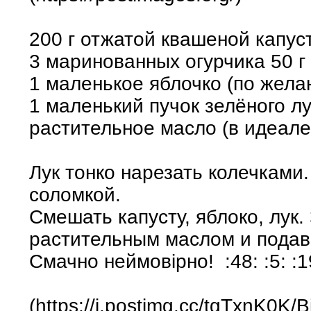
200 г отжатой квашеной капус
3 маринованных огурчика 50 г
1 маленькое яблочко (по жела
1 маленький пучок зелёного л
растительное масло (в идеал
Лук тонко нарезать колечками
соломкой.
Смешать капусту, яблоко, лук.
растительным маслом и подав
Смачно неймовiрно! :48: :5: :1
(https://i.postimg.cc/tgTxnK0K/B