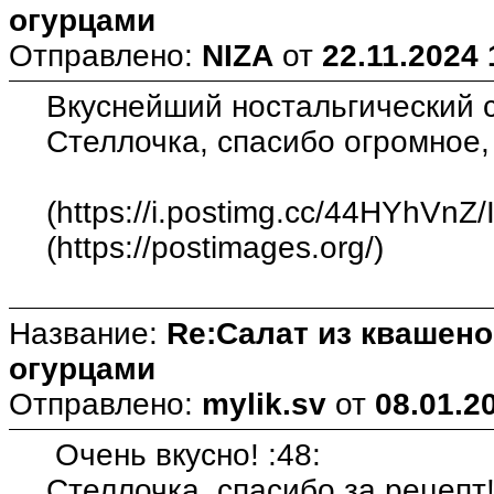
огурцами
Отправлено:
NIZA
от
22.11.2024 
Вкуснейший ностальгический са
Стеллочка, спасибо огромное, 
(https://i.postimg.cc/44HYhVnZ
(https://postimages.org/)
Название:
Re:Салат из квашен
огурцами
Отправлено:
mylik.sv
от
08.01.2
Очень вкусно! :48:
Стеллочка, спасибо за рецепт!