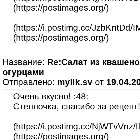
(https://postimages.org/)
(https://i.postimg.cc/JzbKntDd/I
(https://postimages.org/)
Название:
Re:Салат из квашен
огурцами
Отправлено:
mylik.sv
от
19.04.2
Очень вкусно! :48:
Стеллочка, спасибо за рецепт!
(https://i.postimg.cc/NjWTvVnz/
(https://postimages.org/)