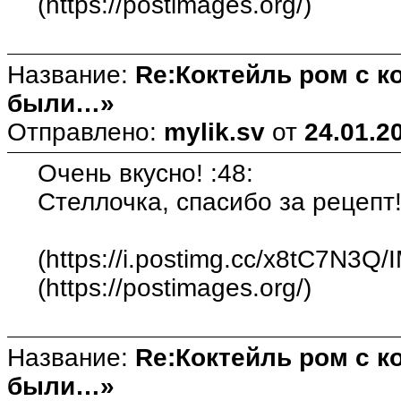
(https://postimages.org/)
Название:
Re:Коктейль ром с 
были…»
Отправлено:
mylik.sv
от
24.01.2
Очень вкусно! :48:
Стеллочка, спасибо за рецепт!
(https://i.postimg.cc/x8tC7N3Q/
(https://postimages.org/)
Название:
Re:Коктейль ром с 
были…»