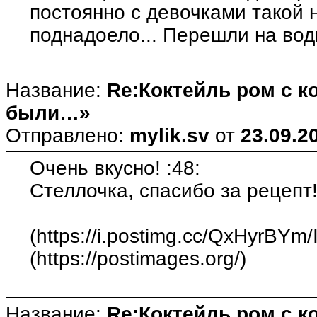
постоянно с девочками такой 
поднадоело... Перешли на вод
Название:
Re:Коктейль ром с 
были…»
Отправлено:
mylik.sv
от
23.09.2
Очень вкусно! :48:
Стеллочка, спасибо за рецепт!
(https://i.postimg.cc/QxHyrBYm
(https://postimages.org/)
Название:
Re:Коктейль ром с 