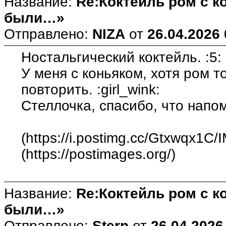
Название:
Re:Коктейль ром с 
были…»
Отправлено:
NIZA
от
26.04.2026 
Ностальгический коктейль. :5:
У меня с коньяком, хотя ром т
повторить. :girl_wink:
Стеллочка, спасибо, что напо
(https://i.postimg.cc/Gtxwqx1C/
(https://postimages.org/)
Название:
Re:Коктейль ром с 
были…»
Отправлено:
Stern
от
26.04.2026