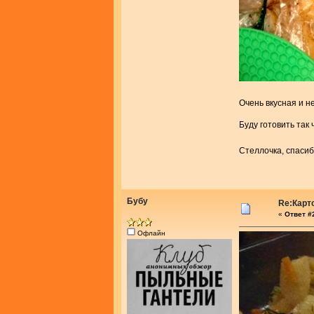
Очень вкусная и н
Буду готовить так 
Стеллочка, спасиб
Бубу
Re:Карт
«
Ответ #2
Офлайн