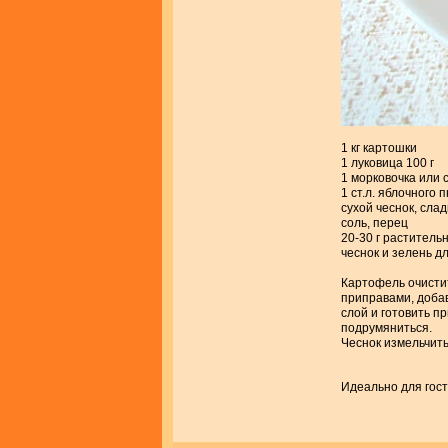
1 кг картошки
1 луковица 100 г
1 морковочка или 
1 ст.л. яблочного 
сухой чеснок, сла
соль, перец
20-30 г раститель
чеснок и зелень д
Картофель очистит
приправами, добав
слой и готовить п
подрумяниться.
Чеснок измельчить
Идеально для гос