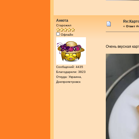
Анюта
Re:Карт
Старожил
«
Ответ #4
Офлайн
Очень вкусная ка
Сообщений: 4435
Благодарили: 3823
Откуда: Украина,
Днепропетровск