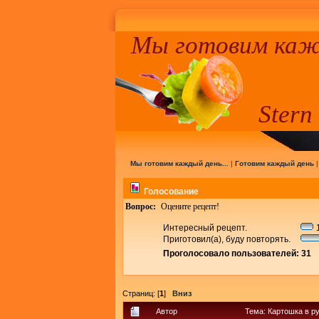
Мы готовим кажд
Stern
Мы готовим каждый день...
|
Готовим каждый день
Голосование
Вопрос:
Оцените рецепт!
Интересный рецепт.
1
Приготовил(а), буду повторять.
Проголосовало пользователей: 31
Страниц: [
1
]
Вниз
Автор
Тема: Картошка в р