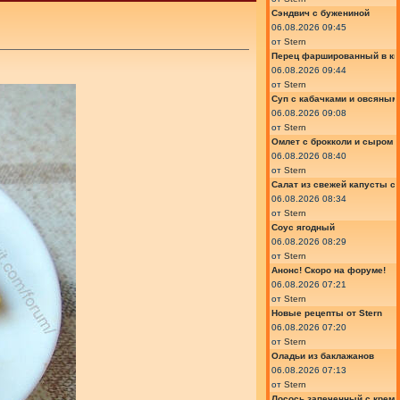
Сэндвич с бужениной
06.08.2026 09:45
от
Stern
Перец фаршированный в ки
06.08.2026 09:44
от
Stern
Суп с кабачками и овсяным
06.08.2026 09:08
от
Stern
Омлет с брокколи и сыром
06.08.2026 08:40
от
Stern
Салат из свежей капусты с
06.08.2026 08:34
от
Stern
Соус ягодный
06.08.2026 08:29
от
Stern
Анонс! Скоро на форуме!
06.08.2026 07:21
от
Stern
Новые рецепты от Stern
06.08.2026 07:20
от
Stern
Оладьи из баклажанов
06.08.2026 07:13
от
Stern
Лосось запеченный с крем