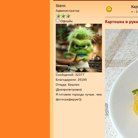
Stern
Кар
Администратор
«
:
1
Офлайн
Картошка в рук
Сообщений: 32377
Благодарили: 26190
Откуда: Берлин
(Днепропетровск)
Я готовлю гораздо лучше, чем
фотографирую!))