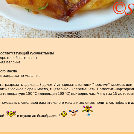
соответствующий кусочек тыквы
пюре (не обязательно)
дкая паприка
ного масла
ля заправки по желанию
ь, разрезать вдоль на 8 долек. Лук нарезать тонкими "перьями", морковь или
ить яблочное пюре и масло, тщательно (!) перемешать. Поместить картофель
ри температуре 180 °С (конвекция 160 °С) примерно час. Минут за 15 до готов
, смешать с капелькой растительного масла и зеленью, полить картофель и д
тей
и вкусно до безобразия!!!