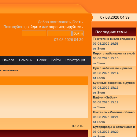
07.08.2026 04:39
Добро пожаловать,
Гость
.
Пожалуйста,
войдите
или
зарегистрируйтесь
.
Последние темы
Тефтели в кисло-сладком с
07.08.2026 04:39
06.08.2026 16:58
от
Stern
Пирог с кабачками из слоён
06.08.2026 15:15
Начало
Помощь
Поиск
Войти
Регистрация
от
Stern
Суп с кабачками и рисом
я запекания
06.08.2026 15:14
от
Stern
Куриные окорочка в духовк
06.08.2026 15:13
от
Stern
Вафли «Зебра»
06.08.2026 15:12
от
Stern
Коктейль «Розовое облако»
06.08.2026 10:21
от
Stern
ПЕЧАТЬ
Бутерброды с кабачками и
06.08.2026 10:20
от
Stern