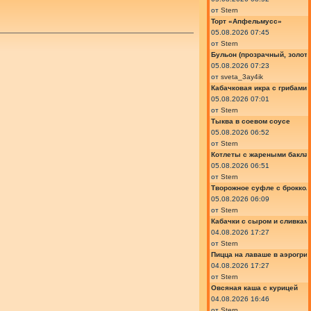
от
Stern
Торт «Апфельмусс»
05.08.2026 07:45
от
Stern
Бульон (прозрачный, золот
05.08.2026 07:23
от
sveta_3ay4ik
Кабачковая икра с грибами
05.08.2026 07:01
от
Stern
Тыква в соевом соусе
05.08.2026 06:52
от
Stern
Котлеты с жареными бакла
05.08.2026 06:51
от
Stern
Творожное суфле с броккол
05.08.2026 06:09
от
Stern
Кабачки с сыром и сливкам
04.08.2026 17:27
от
Stern
Пицца на лаваше в аэрогри
04.08.2026 17:27
от
Stern
Овсяная каша с курицей
04.08.2026 16:46
от
Stern