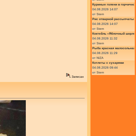
Куриные голени в горчично
04.08.2026 14:07
от
Stern
Рис отварной рассыпчатый
04.08.2026 14:07
от
Stern
Коктейль «Яблочный шорле»
04.08.2026 11:32
от
Stern
Рыба красная малосольная 
04.08.2026 11:29
от
NIZA
Котлеты с сухарями
04.08.2026 09:44
от
Stern
Записан