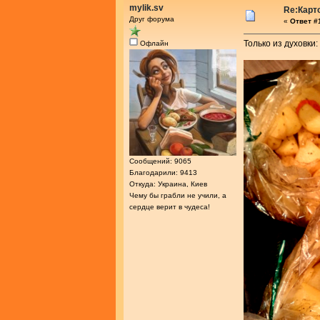
mylik.sv
Re:Карт
Друг форума
«
Ответ #1
Только из духовки:
Офлайн
Сообщений: 9065
Благодарили: 9413
Откуда: Украина, Киев
Чему бы грабли не учили, а
сердце верит в чудеса!