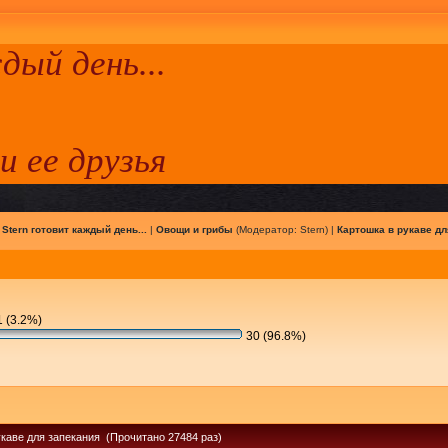
ый день...
 и ее друзья
|
Stern готовит каждый день...
|
Овощи и грибы
(Модератор:
Stern
) |
Картошка в рукаве дл
 (3.2%)
30 (96.8%)
укаве для запекания (Прочитано 27484 раз)