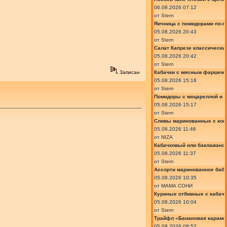
06.08.2026 07:12
от
Stern
Яичница с помидорами по-г
05.08.2026 20:43
от
Stern
Салат Капрезе классически
05.08.2026 20:42
от
Stern
Кабачки с мясным фаршем 
Записан
05.08.2026 15:18
от
Stern
Помидоры с моцареллой и 
05.08.2026 15:17
от
Stern
Сливы маринованные с кон
05.08.2026 11:46
от
NIZA
Кабачковый или баклажано
05.08.2026 11:37
от
Stern
Ассорти маринованное баб
05.08.2026 10:35
от
МАМА СОНИ
Куриные отбивные с кабач
05.08.2026 10:04
от
Stern
Трайфл «Банановая караме
05.08.2026 08:52