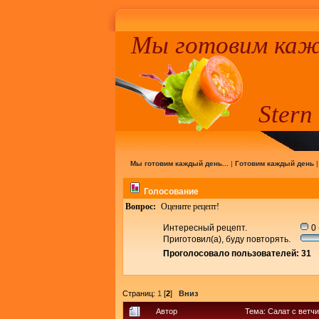
Мы готовим кажд
Stern
Мы готовим каждый день...
|
Готовим каждый день
Голосование
Вопрос:
Оцените рецепт!
Интересный рецепт.
0 
Приготовил(а), буду повторять.
Проголосовало пользователей: 31
Страниц:
1
[
2
]
Вниз
Автор
Тема: Салат с ветч