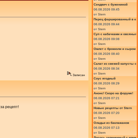
Сэндвич с бужениной
06.08.2026 09:45
от
Stern
Перец фаршированный в ки
06.08.2026 09:44
от
Stern
Суп с кабачками и овсяным
06.08.2026 09:08
от
Stern
Омлет с брокколи и сыром
06.08.2026 08:40
от
Stern
Салат из свежей капусты с
06.08.2026 08:34
от
Stern
Записан
Соус ягодный
06.08.2026 08:29
от
Stern
Анонс! Скоро на форуме!
06.08.2026 07:21
от
Stern
за рецепт!
Новые рецепты от Stern
06.08.2026 07:20
от
Stern
Оладьи из баклажанов
06.08.2026 07:13
от
Stern
Лосось запеченный с крем