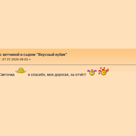
с ветчиной и сыром "Вкусный кубик"
:
07.07.2026 09:03 »
 Светочка
и спасибо, моя дорогая, за отчёт!