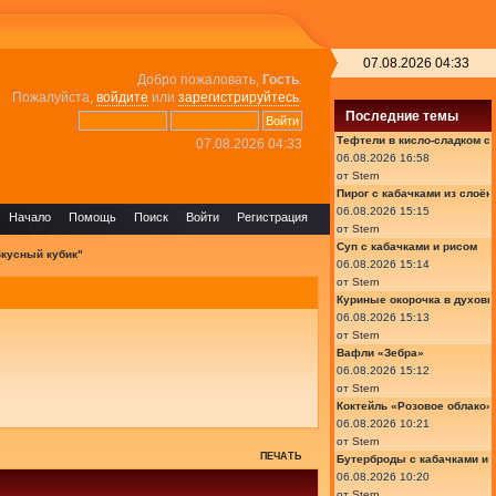
07.08.2026 04:33
Добро пожаловать,
Гость
.
Пожалуйста,
войдите
или
зарегистрируйтесь
.
Последние темы
Тефтели в кисло-сладком с
07.08.2026 04:33
06.08.2026 16:58
от
Stern
Пирог с кабачками из слоён
06.08.2026 15:15
Начало
Помощь
Поиск
Войти
Регистрация
от
Stern
Суп с кабачками и рисом
Вкусный кубик"
06.08.2026 15:14
от
Stern
Куриные окорочка в духовк
06.08.2026 15:13
от
Stern
Вафли «Зебра»
06.08.2026 15:12
от
Stern
Коктейль «Розовое облако»
06.08.2026 10:21
от
Stern
ПЕЧАТЬ
Бутерброды с кабачками и
06.08.2026 10:20
от
Stern