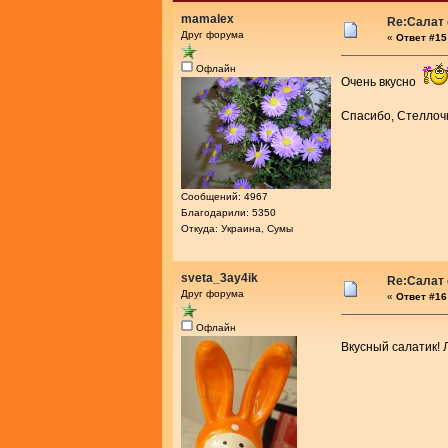
mamalex
Re:Салат 
Друг форума
«
Ответ #15 
Офлайн
Очень вкусно
Спасибо, Стелло
Сообщений: 4967
Благодарили: 5350
Откуда: Украина, Сумы
sveta_3ay4ik
Re:Салат 
Друг форума
«
Ответ #16 
Офлайн
Вкусный салатик! 