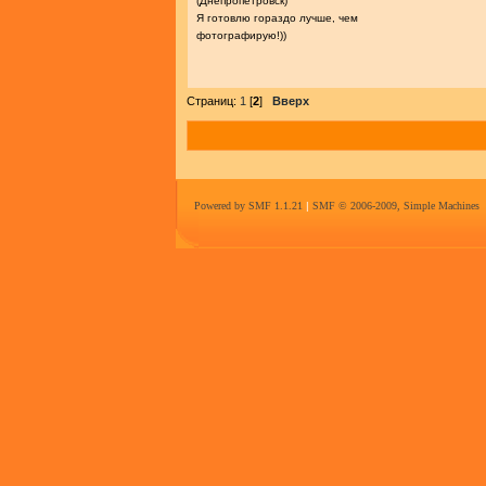
(Днепропетровск)
Я готовлю гораздо лучше, чем
фотографирую!))
Страниц:
1
[
2
]
Вверх
Powered by SMF 1.1.21
|
SMF © 2006-2009, Simple Machines