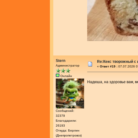
Stern
Re:Кекс творожный с
Администратор
«
Ответ #19 :
07.07.2026 0
Онлайн
Надюша, на здоровье вам, 
Сообщений:
32379
Благодарили:
26193
Откуда: Берлин
(Днепропетровск)