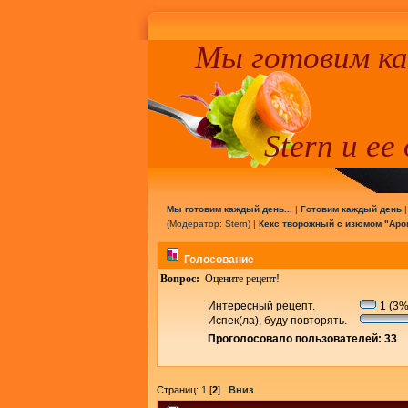
Мы готовим к
Stern и ее
Мы готовим каждый день...
|
Готовим каждый день
(Модератор:
Stern
) |
Кекс творожный с изюмом "Ар
Голосование
Вопрос:
Оцените рецепт!
Интересный рецепт.
1 (3%
Испек(ла), буду повторять.
Проголосовало пользователей: 33
Страниц:
1
[
2
]
Вниз