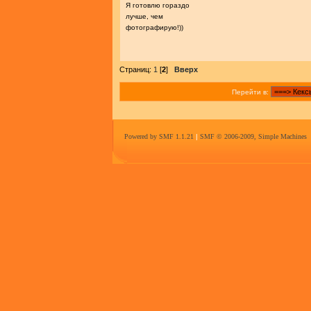
Я готовлю гораздо
лучше, чем
фотографирую!))
Страниц:
1
[
2
]
Вверх
Перейти в:
Powered by SMF 1.1.21
|
SMF © 2006-2009, Simple Machines