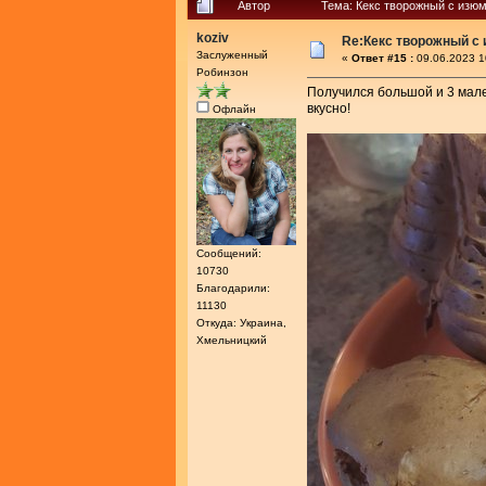
Автор
Тема: Кекс творожный с изю
koziv
Re:Кекс творожный с
Заслуженный
«
Ответ #15 :
09.06.2023 1
Робинзон
Получился большой и 3 мале
вкусно!
Офлайн
Сообщений:
10730
Благодарили:
11130
Откуда: Украина,
Хмельницкий