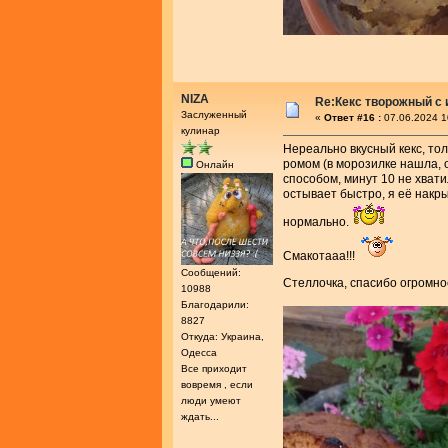
NIZA
Re:Кекс творожный с
Заслуженный
«
Ответ #16 :
07.06.2024 1
кулинар
Нереально вкусный кекс, тол
ромом (в морозилке нашла, 
Онлайн
способом, минут 10 не хвати
остывает быстро, я её накр
нормально.
Смакотааа!!!
Сообщений:
Стеллочка, спасибо огромно
10988
Благодарили:
8827
Откуда: Украина,
Одесса
Все приходит
вовремя , если
люди умеют
ждать...