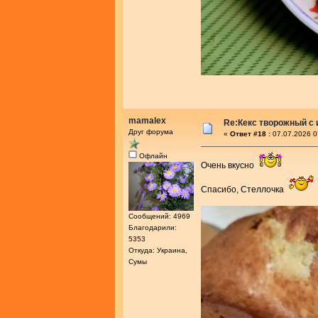
mamalex
Re:Кекс творожный с
Друг форума
«
Ответ #18 :
07.07.2026 0
Офлайн
Очень вкусно
Спасибо, Стеллочка
Сообщений: 4969
Благодарили:
5353
Откуда: Украина,
Сумы