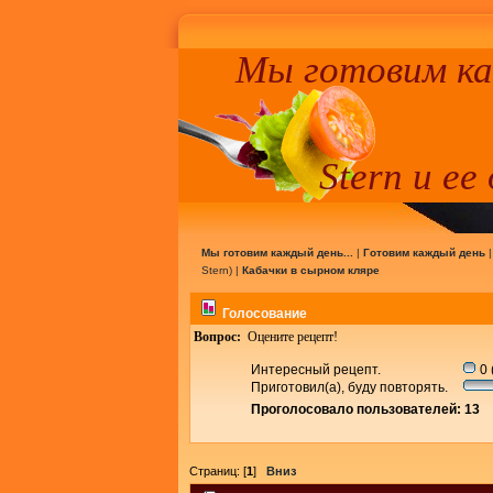
Мы готовим к
Stern и ее
Мы готовим каждый день...
|
Готовим каждый день
Stern
) |
Кабачки в сырном кляре
Голосование
Вопрос:
Оцените рецепт!
Интересный рецепт.
0 
Приготовил(а), буду повторять.
Проголосовало пользователей: 13
Страниц: [
1
]
Вниз