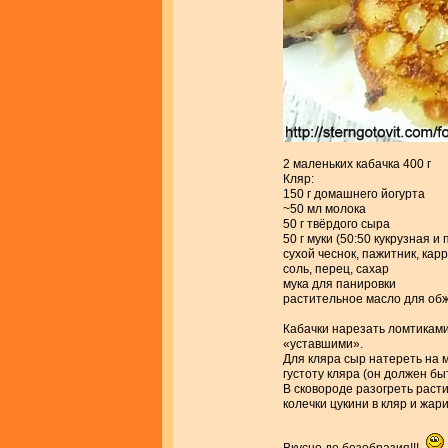
2 маленьких кабачка 400 г
Кляр:
150 г домашнего йогурта
~50 мл молока
50 г твёрдого сыра
50 г муки (50:50 кукрузная и
сухой чеснок, пажитник, кар
соль, перец, сахар
мука для панировки
растительное масло для об
Кабачки нарезать ломтиками
«уставшими».
Для кляра сыр натереть на 
густоту кляра (он должен бы
В сковороде разогреть раст
колечки цукини в кляр и жар