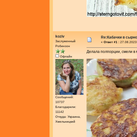
koziv
Re:Кабачки в сырн
Заслуженный
«
Ответ #1 :
27.08.2023
Робинзон
Делала полпорции, смели в 
Офлайн
Сообщений:
10737
Благодарили:
11142
Откуда: Украина,
Хмельницкий