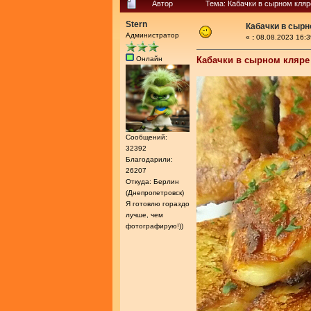
Автор
Тема: Кабачки в сырном кляр
Stern
Кабачки в сырн
Администратор
«
:
08.08.2023 16:3
Онлайн
Кабачки в сырном кляре
Сообщений:
32392
Благодарили:
26207
Откуда: Берлин
(Днепропетровск)
Я готовлю гораздо
лучше, чем
фотографирую!))