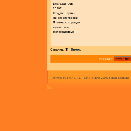
Благодарили:
26207
Откуда: Берлин
(Днепропетровск)
Я готовлю гораздо
лучше, чем
фотографирую!))
Страниц: [
1
]
Вверх
Перейти в:
Powered by SMF 1.1.21
|
SMF © 2006-2009, Simple Machines