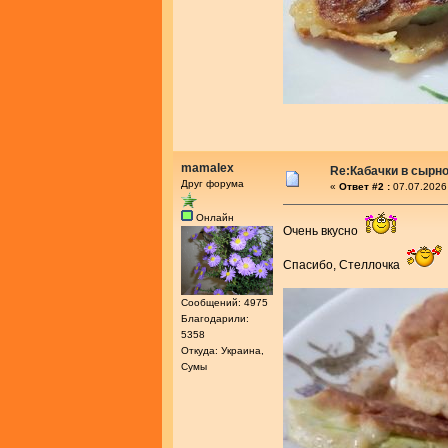
mamalex
Re:Кабачки в сырн
Друг форума
«
Ответ #2 :
07.07.2026
Онлайн
Очень вкусно
Спасибо, Стеллочка
Сообщений: 4975
Благодарили:
5358
Откуда: Украина,
Сумы