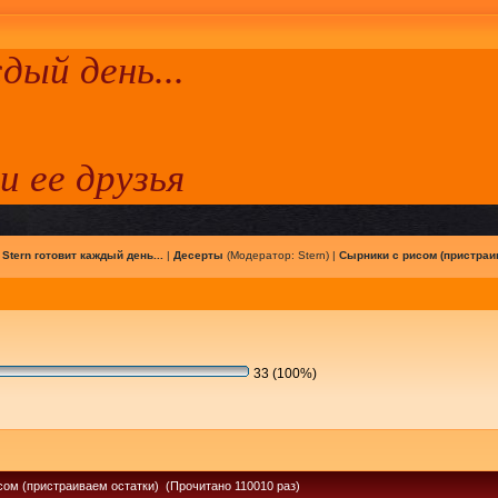
ый день...
 и ее друзья
|
Stern готовит каждый день...
|
Десерты
(Модератор:
Stern
) |
Сырники с рисом (пристраи
33 (100%)
сом (пристраиваем остатки) (Прочитано 110010 раз)