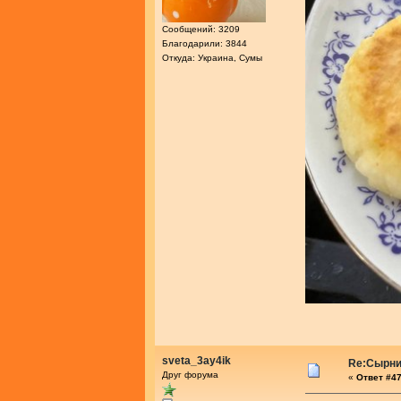
Сообщений: 3209
Благодарили: 3844
Откуда: Украина, Сумы
sveta_3ay4ik
Re:Сырник
Друг форума
«
Ответ #47