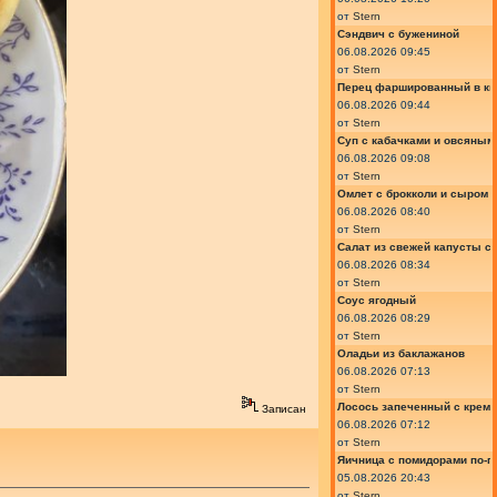
от
Stern
Сэндвич с бужениной
06.08.2026 09:45
от
Stern
Перец фаршированный в ки
06.08.2026 09:44
от
Stern
Суп с кабачками и овсяным
06.08.2026 09:08
от
Stern
Омлет с брокколи и сыром
06.08.2026 08:40
от
Stern
Салат из свежей капусты с
06.08.2026 08:34
от
Stern
Соус ягодный
06.08.2026 08:29
от
Stern
Оладьи из баклажанов
06.08.2026 07:13
от
Stern
Лосось запеченный с крем
Записан
06.08.2026 07:12
от
Stern
Яичница с помидорами по-г
05.08.2026 20:43
от
Stern