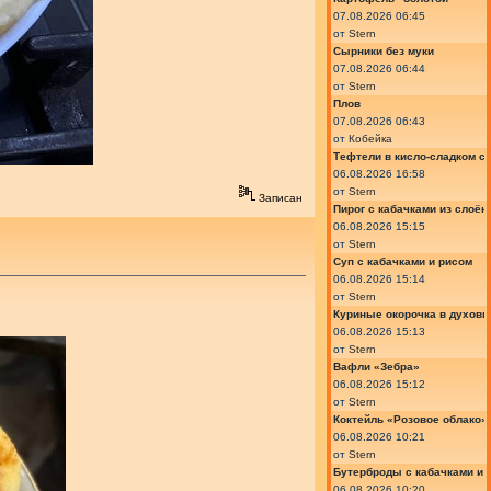
07.08.2026 06:45
от
Stern
Сырники без муки
07.08.2026 06:44
от
Stern
Плов
07.08.2026 06:43
от
Кобейка
Тефтели в кисло-сладком с
06.08.2026 16:58
от
Stern
Записан
Пирог с кабачками из слоён
06.08.2026 15:15
от
Stern
Суп с кабачками и рисом
06.08.2026 15:14
от
Stern
Куриные окорочка в духовк
06.08.2026 15:13
от
Stern
Вафли «Зебра»
06.08.2026 15:12
от
Stern
Коктейль «Розовое облако»
06.08.2026 10:21
от
Stern
Бутерброды с кабачками и
06.08.2026 10:20