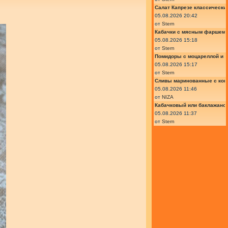
Салат Капрезе классически
05.08.2026 20:42
от
Stern
Кабачки с мясным фаршем 
05.08.2026 15:18
от
Stern
Помидоры с моцареллой и 
05.08.2026 15:17
от
Stern
Сливы маринованные с кон
05.08.2026 11:46
от
NIZA
Кабачковый или баклажано
05.08.2026 11:37
от
Stern