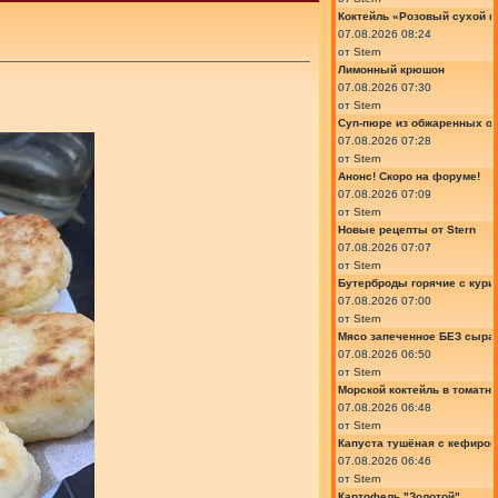
Коктейль «Розовый сухой м
07.08.2026 08:24
от
Stern
Лимонный крюшон
07.08.2026 07:30
от
Stern
Суп-пюре из обжаренных ов
07.08.2026 07:28
от
Stern
Анонс! Скоро на форуме!
07.08.2026 07:09
от
Stern
Новые рецепты от Stern
07.08.2026 07:07
от
Stern
Бутерброды горячие с курин
07.08.2026 07:00
от
Stern
Мясо запеченное БЕЗ сыра 
07.08.2026 06:50
от
Stern
Морской коктейль в томатн
07.08.2026 06:48
от
Stern
Капуста тушёная с кефиром
07.08.2026 06:46
от
Stern
Картофель "Золотой"