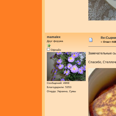
mamalex
Re:Сырник
Друг форума
«
Ответ #48
Офлайн
Замечательные с
Спасибо, Стелло
Сообщений: 4969
Благодарили: 5353
Откуда: Украина, Сумы