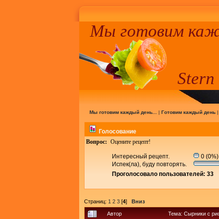
Мы готовим кажд
Stern
Мы готовим каждый день...
|
Готовим каждый день
Голосование
Вопрос:
Оцените рецепт!
Интересный рецепт.
0 (0%)
Испек(ла), буду повторять.
Проголосовало пользователей: 33
Страниц:
1
2
3
[
4
]
Вниз
Автор
Тема: Сырники с ри