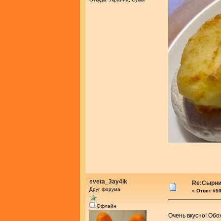
sveta_3ay4ik
Re:Сырник
Друг форума
«
Ответ #50
Офлайн
Очень вкусно! Обо