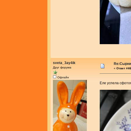
sveta_3ay4ik
Re:Сырник
Друг форума
«
Ответ #46
Офлайн
Еле успела сфот