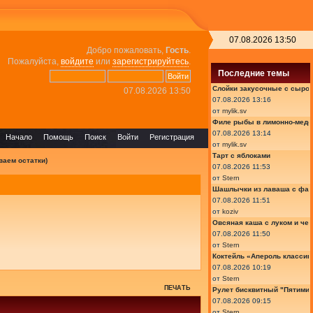
07.08.2026 13:50
Добро пожаловать,
Гость
.
Пожалуйста,
войдите
или
зарегистрируйтесь
.
Последние темы
Слойки закусочные с сыром
07.08.2026 13:50
07.08.2026 13:16
от
mylik.sv
Филе рыбы в лимонно-медо
07.08.2026 13:14
Начало
Помощь
Поиск
Войти
Регистрация
от
mylik.sv
Тарт с яблоками
ваем остатки)
07.08.2026 11:53
от
Stern
Шашлычки из лаваша с фа
07.08.2026 11:51
от
koziv
Овсяная каша с луком и че
07.08.2026 11:50
от
Stern
Коктейль «Апероль классик
07.08.2026 10:19
от
Stern
ПЕЧАТЬ
Рулет бисквитный "Пятимин
07.08.2026 09:15
от
Stern