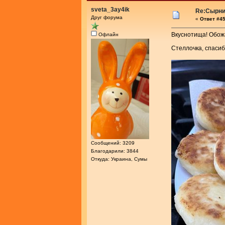
sveta_3ay4ik
Re:Сырник
Друг форума
«
Ответ #45
Вкуснотища! Обож
Офлайн
Стеллочка, спасиб
Сообщений: 3209
Благодарили: 3844
Откуда: Украина, Сумы