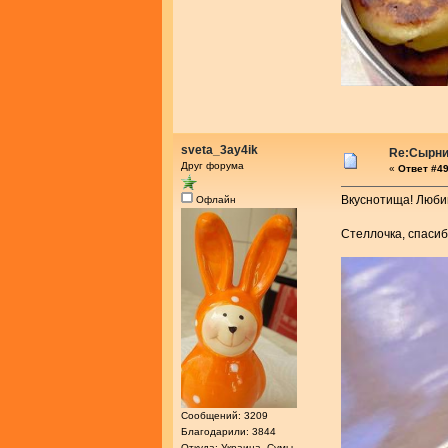
sveta_3ay4ik
Re:Сырник
Друг форума
«
Ответ #49
Вкуснотища! Любим
Офлайн
Стеллочка, спасиб
Сообщений: 3209
Благодарили: 3844
Откуда: Украина, Сумы