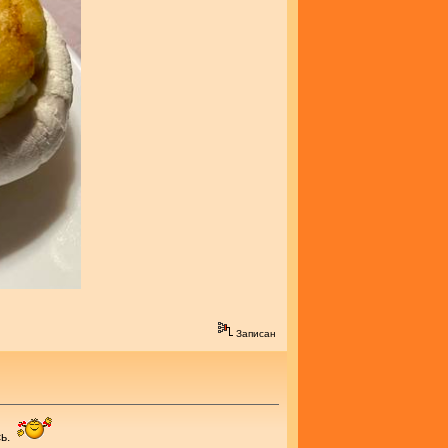
Записан
сь.