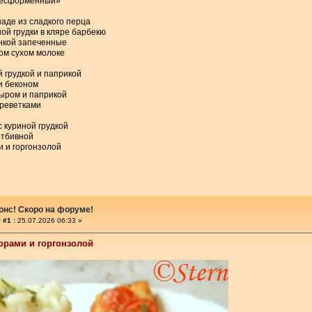
Бесформенный»
аде из сладкого перца
ой грудки в кляре барбекю
нкой запеченные
ом сухом молоке
й грудкой и паприкой
и беконом
сыром и паприкой
креветками
с куриной грудкой
отбивной
и и горгонзолой
онс! Скоро на форуме!
 #1 :
25.07.2026 06:33 »
орами и горгонзолой