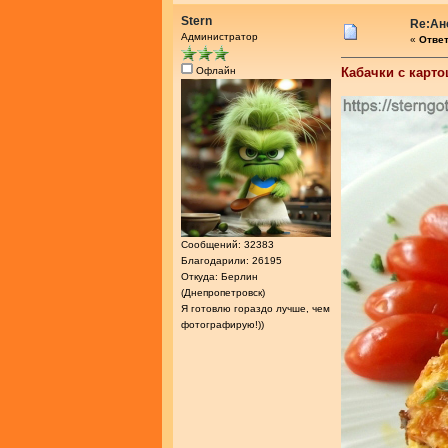
Stern
Re:Ан
Администратор
«
Ответ
Офлайн
Кабачки с карто
Сообщений: 32383
Благодарили: 26195
Откуда: Берлин
(Днепропетровск)
Я готовлю гораздо лучше, чем
фотографирую!))