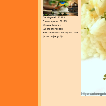
Сообщений: 32383
Благодарили: 26195
Откуда: Берлин
(Днепропетровск)
Я готовлю гораздо лучше, чем
фотографирую!))