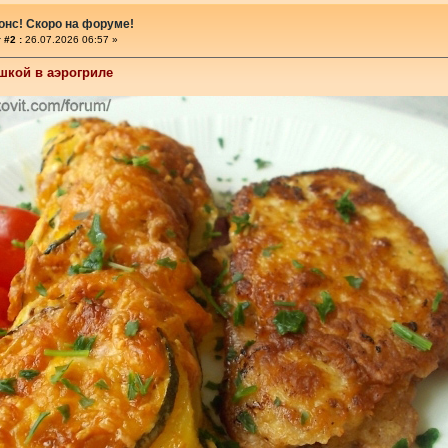
онс! Скоро на форуме!
 #2 :
26.07.2026 06:57 »
шкой в аэрогриле