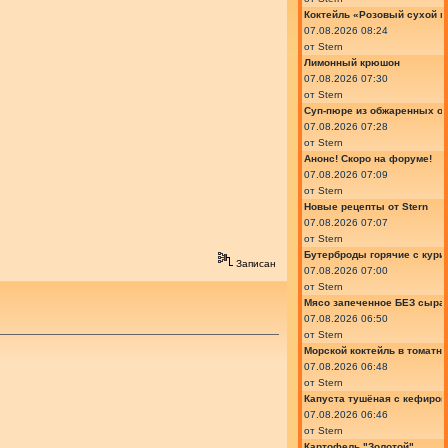
Коктейль «Розовый сухой м
07.08.2026 08:24
от
Stern
Лимонный крюшон
07.08.2026 07:30
от
Stern
Суп-пюре из обжаренных ов
07.08.2026 07:28
от
Stern
Анонс! Скоро на форуме!
07.08.2026 07:09
от
Stern
Новые рецепты от Stern
07.08.2026 07:07
от
Stern
Бутерброды горячие с курин
Записан
07.08.2026 07:00
от
Stern
Мясо запеченное БЕЗ сыра 
07.08.2026 06:50
от
Stern
Морской коктейль в томатн
07.08.2026 06:48
от
Stern
Капуста тушёная с кефиром
07.08.2026 06:46
от
Stern
Картофель "Золотой"