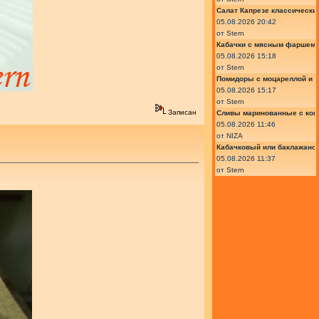
Салат Капрезе классически
05.08.2026 20:42
от
Stern
Кабачки с мясным фаршем 
05.08.2026 15:18
от
Stern
Помидоры с моцареллой и 
05.08.2026 15:17
от
Stern
Записан
Сливы маринованные с кон
05.08.2026 11:46
от
NIZA
Кабачковый или баклажано
05.08.2026 11:37
от
Stern