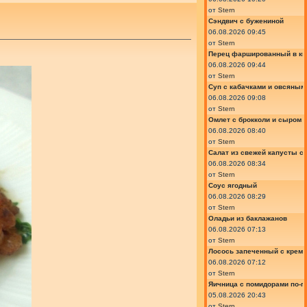
от
Stern
Сэндвич с бужениной
06.08.2026 09:45
от
Stern
Перец фаршированный в ки
06.08.2026 09:44
от
Stern
Суп с кабачками и овсяным
06.08.2026 09:08
от
Stern
Омлет с брокколи и сыром
06.08.2026 08:40
от
Stern
Салат из свежей капусты с
06.08.2026 08:34
от
Stern
Соус ягодный
06.08.2026 08:29
от
Stern
Оладьи из баклажанов
06.08.2026 07:13
от
Stern
Лосось запеченный с крем
06.08.2026 07:12
от
Stern
Яичница с помидорами по-г
05.08.2026 20:43
от
Stern