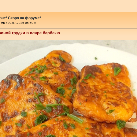
онс! Скоро на форуме!
 #5 :
29.07.2026 05:50 »
риной грудки в кляре барбекю