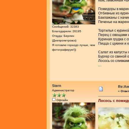
Кекс лимонный «
Помидоры в марин
Отбивные из курин
Баклажаны с начи
Печенье на жарен
Сообщений: 32383
Тортилья с курино
Благодарили: 26195
Перец с овощами 
Откуда: Берлин
Куриная грудка с 
(Днепропетровск)
Пицца с цукини и 
Я готовлю гораздо лучше, чем
фотографирую!))
Салат из капусты 
Бургер со свиной 
Лосось со сливкам
…
Stern
Re:Ан
Администратор
«
Ответ
Офлайн
Лосось с помид