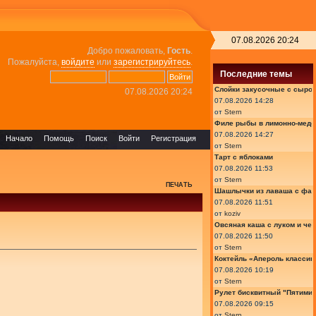
07.08.2026 20:24
Добро пожаловать,
Гость
.
Пожалуйста,
войдите
или
зарегистрируйтесь
.
Последние темы
Слойки закусочные с сыром
07.08.2026 20:24
07.08.2026 14:28
от
Stern
Филе рыбы в лимонно-медо
07.08.2026 14:27
Начало
Помощь
Поиск
Войти
Регистрация
от
Stern
Тарт с яблоками
07.08.2026 11:53
от
Stern
ПЕЧАТЬ
Шашлычки из лаваша с фа
07.08.2026 11:51
от
koziv
Овсяная каша с луком и че
07.08.2026 11:50
от
Stern
Коктейль «Апероль классик
07.08.2026 10:19
от
Stern
Рулет бисквитный "Пятимин
07.08.2026 09:15
от
Stern