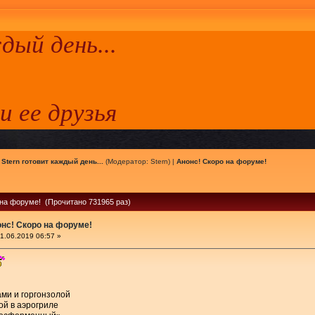
ый день...
 и ее друзья
|
Stern готовит каждый день...
(Модератор:
Stern
) |
Анонс! Скоро на форуме!
 на форуме! (Прочитано 731965 раз)
нс! Скоро на форуме!
1.06.2019 06:57 »
ми и горгонзолой
ой в аэрогриле