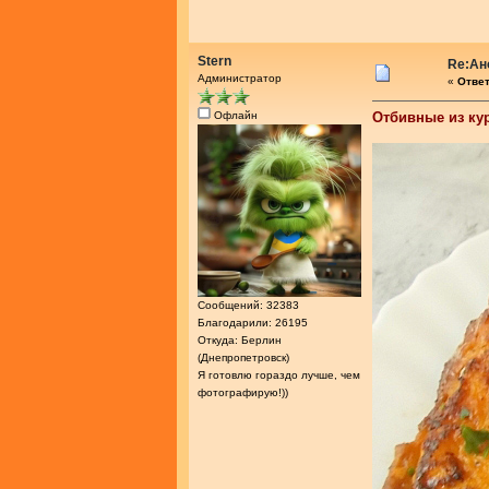
Stern
Re:Ан
Администратор
«
Ответ
Офлайн
Отбивные из ку
Сообщений: 32383
Благодарили: 26195
Откуда: Берлин
(Днепропетровск)
Я готовлю гораздо лучше, чем
фотографирую!))