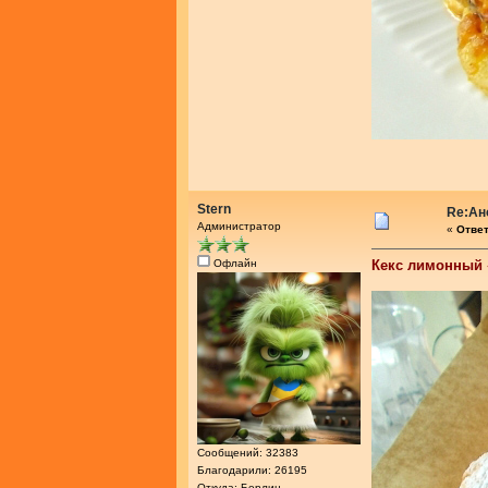
Stern
Re:Ан
Администратор
«
Ответ
Офлайн
Кекс лимонный
Сообщений: 32383
Благодарили: 26195
Откуда: Берлин