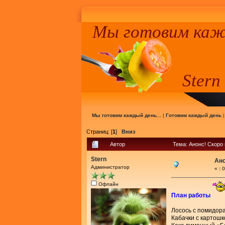
Мы готовим кажд
Stern
Мы готовим каждый день...
|
Готовим каждый день
Страниц: [
1
]
Вниз
Автор
Тема: Анонс! Скоро
Stern
Ано
Администратор
«
:
0
Офлайн
План работы
Лосось с помидора
Кабачки с картошк