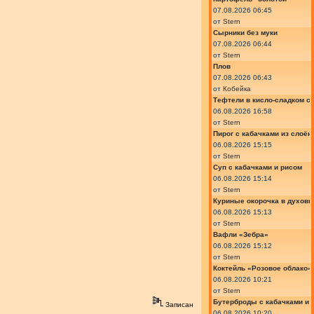
07.08.2026 06:45
от
Stern
Сырники без муки
07.08.2026 06:44
от
Stern
Плов
07.08.2026 06:43
от
Кобейка
Тефтели в кисло-сладком с
06.08.2026 16:58
от
Stern
Пирог с кабачками из слоён
06.08.2026 15:15
от
Stern
Суп с кабачками и рисом
06.08.2026 15:14
от
Stern
Куриные окорочка в духовк
06.08.2026 15:13
от
Stern
Вафли «Зебра»
06.08.2026 15:12
от
Stern
Коктейль «Розовое облако»
06.08.2026 10:21
от
Stern
Бутерброды с кабачками и
Записан
06.08.2026 10:20