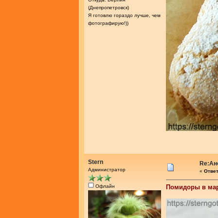
(Днепропетровск)
Я готовлю гораздо лучше, чем
фотографирую!))
Stern
Re:Ан
Администратор
«
Ответ
Офлайн
Помидоры в мар