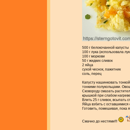
500 г белокочанной капусты
100 г лука (использовала лу
100 г моркови
50 г жидких сливок
2 яйца
сухой чеснок, пажитник
соль, перец
Капусту нашинковать тонкой
тонкими полукольцами. Овощ
Сковороду смазать растител
крышкой при слабом нагреве
Влить 25 г сливок, всыпать 
Яйца взбить с оставшимися с
Готовить, помешивая, пока 
Смачно до нестями!!!