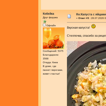
Кобейка
Re:Капуста с яйцам
Друг форума
«
Ответ #3 :
28.07.2026 0
Офлайн
Вкусная капуста!
Стеллочка, спасибо за рец
Сообщений: 5375
Благодарили:
3568
Откуда: Киев
В доме, где
пахнет пирогами,
живет счастье!