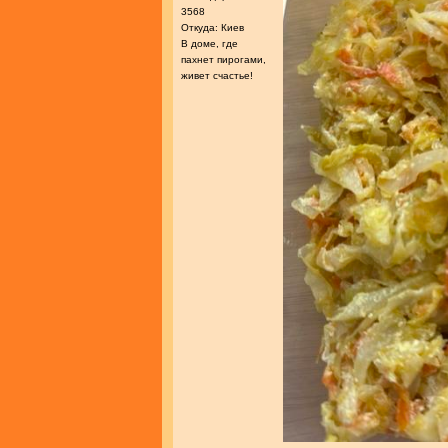
3568
Откуда: Киев
В доме, где
пахнет пирогами,
живет счастье!