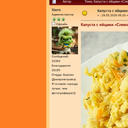
Автор
Тема: Капуста с яйцами «Сл
Stern
Капуста с яйцам
Администратор
«
:
29.05.2026 06:20 
Офлайн
Капуста с яйцами «Слив
Сообщений:
32383
Благодарили:
26195
Откуда: Берлин
(Днепропетровск)
Я готовлю гораздо
лучше, чем
фотографирую!))