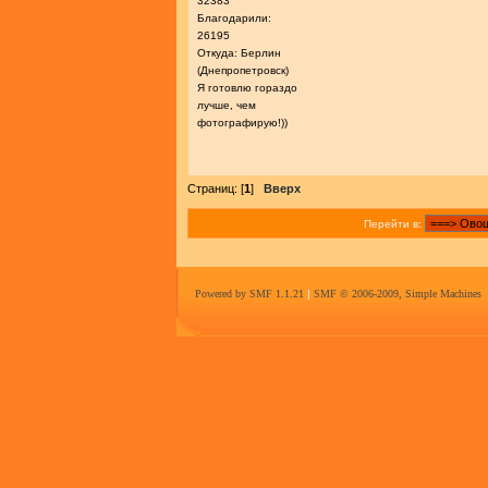
32383
Благодарили:
26195
Откуда: Берлин
(Днепропетровск)
Я готовлю гораздо
лучше, чем
фотографирую!))
Страниц: [
1
]
Вверх
Перейти в:
Powered by SMF 1.1.21
|
SMF © 2006-2009, Simple Machines