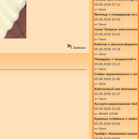
06.08.2026 07:12
от
Stern
Яичница с помидорами по-г
05.08.2026 20:43
от
Stern
Салат Капрезе классически
05.08.2026 20:42
от
Stern
Кабачки с мясным фаршем 
Записан
05.08.2026 15:18
от
Stern
Помидоры с моцареллой и 
05.08.2026 15:17
от
Stern
Сливы маринованные с кон
05.08.2026 11:46
от
NIZA
Кабачковый или баклажано
05.08.2026 11:37
от
Stern
Ассорти маринованное баб
05.08.2026 10:35
от
МАМА СОНИ
Куриные отбивные с кабач
05.08.2026 10:04
от
Stern
Трайфл «Банановая караме
05.08.2026 08:52