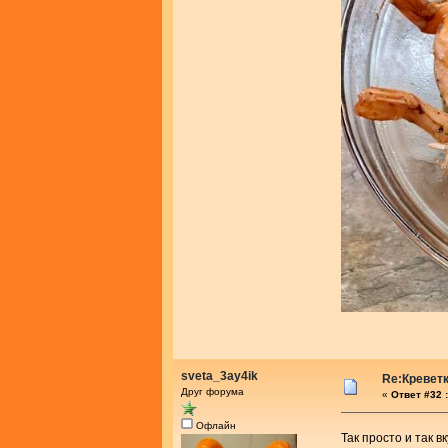
sveta_3ay4ik
Re:Креветк
Друг форума
«
Ответ #32 :
Офлайн
Так просто и так в