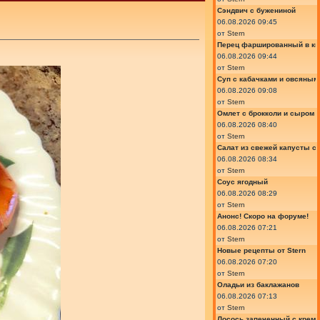
Сэндвич с бужениной
06.08.2026 09:45
от
Stern
Перец фаршированный в ки
06.08.2026 09:44
от
Stern
Суп с кабачками и овсяным
06.08.2026 09:08
от
Stern
Омлет с брокколи и сыром
06.08.2026 08:40
от
Stern
Салат из свежей капусты с
06.08.2026 08:34
от
Stern
Соус ягодный
06.08.2026 08:29
от
Stern
Анонс! Скоро на форуме!
06.08.2026 07:21
от
Stern
Новые рецепты от Stern
06.08.2026 07:20
от
Stern
Оладьи из баклажанов
06.08.2026 07:13
от
Stern
Лосось запеченный с крем