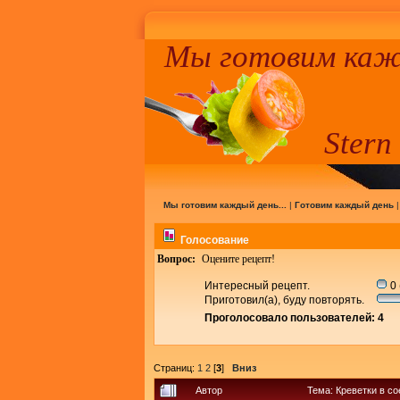
Мы готовим кажд
Stern
Мы готовим каждый день...
|
Готовим каждый день
Голосование
Вопрос:
Оцените рецепт!
Интересный рецепт.
0 
Приготовил(а), буду повторять.
Проголосовало пользователей: 4
Страниц:
1
2
[
3
]
Вниз
Автор
Тема: Креветки в с