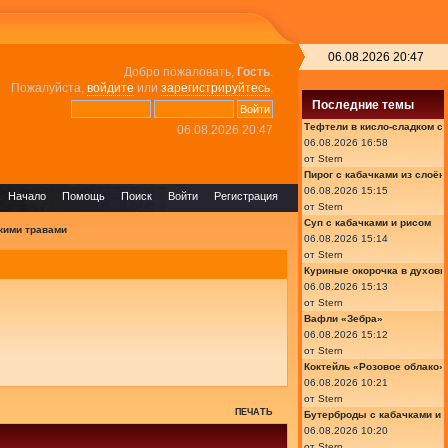
06.08.2026 20:47
Добро пожаловать,
Гость
.
Пожалуйста,
войдите
или
зарегистрируйтесь
.
Последние темы
Тефтели в кисло-сладком с
06.08.2026 20:47
06.08.2026 16:58
от
Stern
Пирог с кабачками из слоён
06.08.2026 15:15
Начало
Помощь
Поиск
Войти
Регистрация
от
Stern
Суп с кабачками и рисом
кими травами
06.08.2026 15:14
от
Stern
Куриные окорочка в духовк
06.08.2026 15:13
от
Stern
Вафли «Зебра»
06.08.2026 15:12
от
Stern
Коктейль «Розовое облако»
06.08.2026 10:21
от
Stern
ПЕЧАТЬ
Бутерброды с кабачками и
06.08.2026 10:20
от
Stern