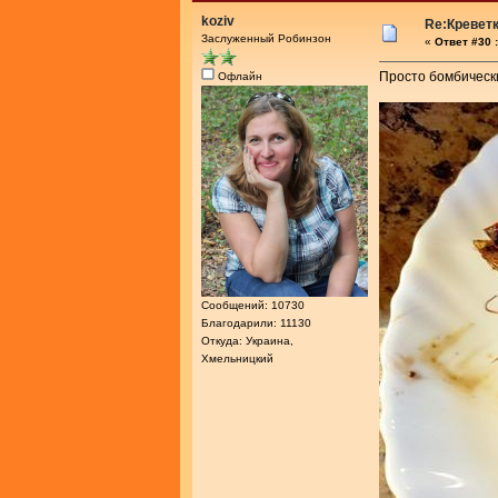
koziv
Re:Креветк
Заслуженный Робинзон
«
Ответ #30 :
Просто бомбически
Офлайн
Сообщений: 10730
Благодарили: 11130
Откуда: Украина,
Хмельницкий