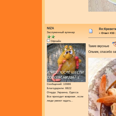
NIZA
Re:Креветк
Заслуженный кулинар
«
Ответ #33 :
Офлайн
Такие вкусные
Ольчик, спасибо 
Сообщений: 10986
Благодарили: 8822
Откуда: Украина, Одесса
Все приходит вовремя , если
люди умеют ждать...