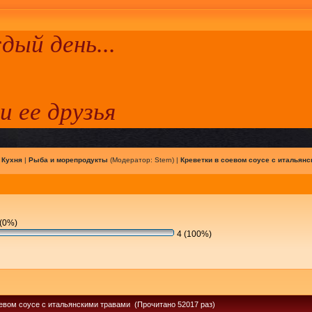
ый день...
 и ее друзья
|
Кухня
|
Рыба и морепродукты
(Модератор:
Stern
) |
Креветки в соевом соусе с итальянс
(0%)
4 (100%)
оевом соусе с итальянскими травами (Прочитано 52017 раз)