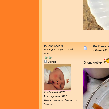
МАМА СОНИ
Re:Креветк
Президент клуба "Разуй
«
Ответ #31 :
глаза!"
Офлайн
Очень любим
Сообщений: 6378
Благодарили: 3225
Откуда: Украина, Закарпатье,
Ужгород