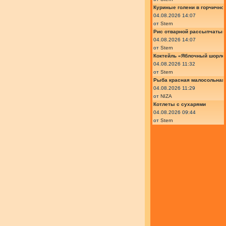
Куриные голени в горчично
04.08.2026 14:07
от
Stern
Рис отварной рассыпчатый
04.08.2026 14:07
от
Stern
Коктейль «Яблочный шорле»
04.08.2026 11:32
от
Stern
Рыба красная малосольная 
04.08.2026 11:29
от
NIZA
Котлеты с сухарями
04.08.2026 09:44
от
Stern