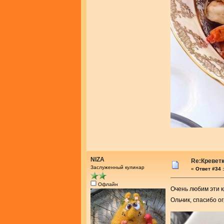
NIZA
Re:Креветк
Заслуженный кулинар
«
Ответ #34 :
Офлайн
Очень любим эти 
Ольчик, спасибо 