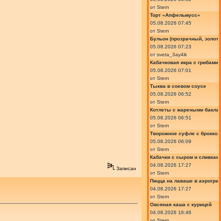
от
Stern
Торт «Апфельмусс»
05.08.2026 07:45
от
Stern
Бульон (прозрачный, золот
05.08.2026 07:23
от
sveta_3ay4ik
Кабачковая икра с грибами
05.08.2026 07:01
от
Stern
Тыква в соевом соусе
05.08.2026 06:52
от
Stern
Котлеты с жареными бакла
05.08.2026 06:51
от
Stern
Творожное суфле с броккол
05.08.2026 06:09
от
Stern
Кабачки с сыром и сливкам
04.08.2026 17:27
Записан
от
Stern
Пицца на лаваше в аэрогри
04.08.2026 17:27
от
Stern
Овсяная каша с курицей
04.08.2026 16:46
от
Stern