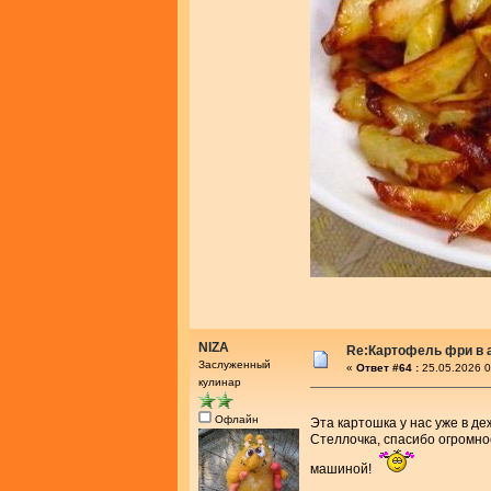
NIZA
Re:Картофель фри в 
Заслуженный
«
Ответ #64 :
25.05.2026 0
кулинар
Офлайн
Эта картошка у нас уже в д
Стеллочка, спасибо огромно
машиной!