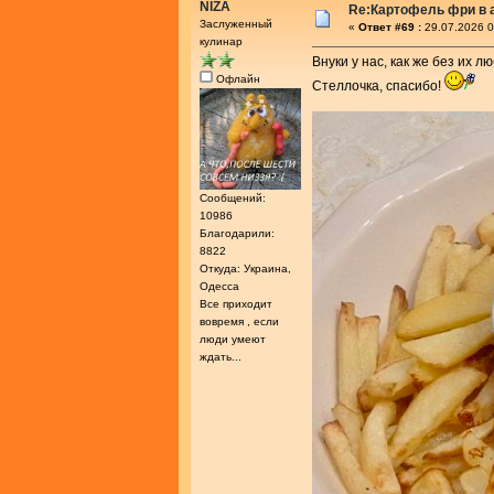
NIZA
Re:Картофель фри в 
Заслуженный
«
Ответ #69 :
29.07.2026 0
кулинар
Внуки у нас, как же без их 
Офлайн
Стеллочка, спасибо!
Сообщений:
10986
Благодарили:
8822
Откуда: Украина,
Одесса
Все приходит
вовремя , если
люди умеют
ждать...