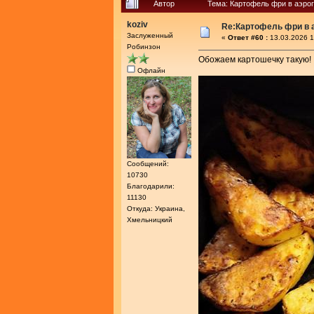
Автор
Тема: Картофель фри в аэрог
koziv
Re:Картофель фри в 
Заслуженный
«
Ответ #60 :
13.03.2026 1
Робинзон
Обожаем картошечку такую!
Офлайн
Сообщений:
10730
Благодарили:
11130
Откуда: Украина,
Хмельницкий