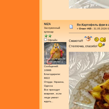
NIZA
Re:Картофель фри в 
Заслуженный
«
Ответ #65 :
31.05.2026 0
кулинар
Офлайн
Смакота!!!
Стеллочка, спасибо!
Сообщений:
10986
Благодарили:
8822
Откуда: Украина,
Одесса
Все приходит
вовремя , если
люди умеют
ждать...