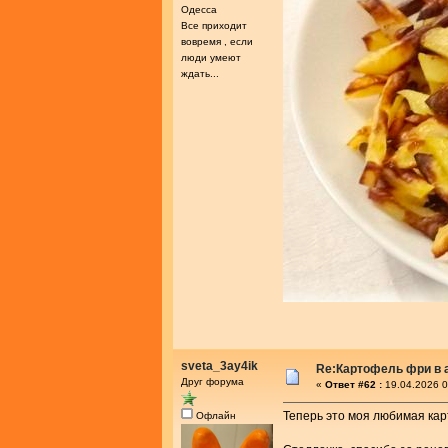
Одесса
Все приходит
вовремя , если
люди умеют
ждать...
sveta_3ay4ik
Re:Картофель фри в 
Друг форума
«
Ответ #62 :
19.04.2026 0
Теперь это моя любимая карт
Офлайн