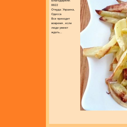
Благодарили:
8822
Откуда: Украина,
Одесса
Все приходит
вовремя , если
люди умеют
ждать...