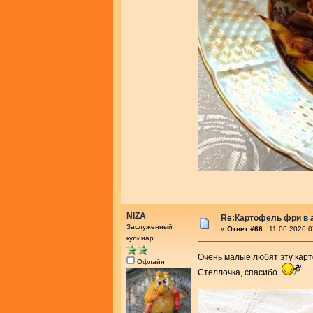
NIZA
Re:Картофель фри в 
Заслуженный
«
Ответ #66 :
11.06.2026 0
кулинар
Очень малые любят эту кар
Офлайн
Стеллочка, спасибо