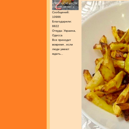
Сообщений:
10986
Благодарили:
8822
Откуда: Украина,
Одесса
Все приходит
вовремя , если
люди умеют
ждать...