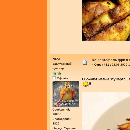
NIZA
Re:Картофель фри в 
Заслуженный
«
Ответ #61 :
22.03.2026 1
кулинар
Офлайн
Обожают малые эту картош
Сообщений:
10986
Благодарили:
8822
Откуда: Украина,