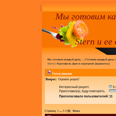
Мы готовим к
Stern и ее
Мы готовим каждый день...
|
Готовим каждый день
Stern
) |
Картофель фри в аэрогриле (варианты)
Голосование
Вопрос:
Оцените рецепт!
Интересный рецепт.
0 
Приготовил(а), буду повторять.
Проголосовало пользователей: 11
Страниц:
1
...
3
4
[
5
]
Вниз