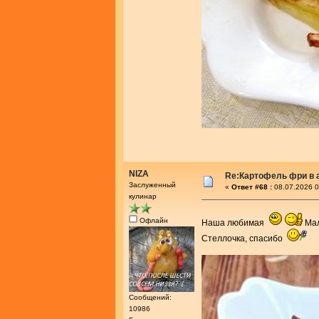
NIZA
Re:Картофель фри в 
Заслуженный
«
Ответ #68 :
08.07.2026 0
кулинар
Офлайн
Наша любимая
Ма
Стеллочка, спасибо
Сообщений:
10986