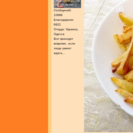
Сообщений:
10986
Благодарили:
8822
Откуда: Украина,
Одесса
Все приходит
вовремя , если
люди умеют
ждать...