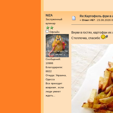
NIZA
Re:Картофель фри в 
Заслуженный
«
Ответ #67 :
23.06.2026 0
кулинар
Офлайн
Внуки в гостях, картофан и
Стеллочка, спасибо
Сообщений:
10986
Благодарили:
8822
Откуда: Украина,
Одесса
Все приходит
вовремя , если
люди умеют
ждать...