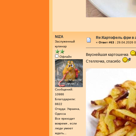
NIZA
Re:Картофель фри в 
Заслуженный
«
Ответ #63 :
29.04.2026 0
кулинар
Вкуснейшая картошечка
Офлайн
Стеллочка, спасибо
Сообщений:
10986
Благодарили:
8822
Откуда: Украина,
Одесса
Все приходит
вовремя , если
люди умеют
ждать...