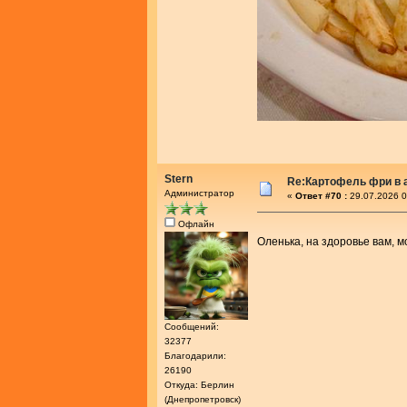
Stern
Re:Картофель фри в 
Администратор
«
Ответ #70 :
29.07.2026 0
Офлайн
Оленька, на здоровье вам, 
Сообщений:
32377
Благодарили:
26190
Откуда: Берлин
(Днепропетровск)