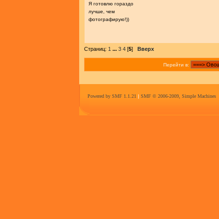
Я готовлю гораздо
лучше, чем
фотографирую!))
Страниц:
1
...
3
4
[
5
]
Вверх
Перейти в:
Powered by SMF 1.1.21
|
SMF © 2006-2009, Simple Machines