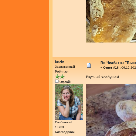
koziv
Re:Чиабатты "Быс
Заслуженный
«
Ответ #16 :
06.12.202
Робинзон
Вкусный хлебушек!
Офлайн
Сообщений:
10733
Благодарили: