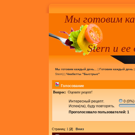
Мы готовим к
Stern и ее
Мы готовим каждый день...
|
Готовим каждый день
Stern
) |
Чиабатты "Быстрые"
Голосование
Вопрос:
Оцените рецепт!
Интересный рецепт.
0 (0%)
Испек(ла), буду повторять.
Проголосовало пользователей: 1
Страниц:
1
[
2
]
Вниз