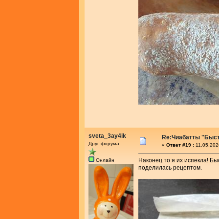
sveta_3ay4ik
Re:Чиабатты "Быс
Друг форума
«
Ответ #19 :
11.05.202
Наконец то я их испекла! Бы
Онлайн
поделилась рецептом.