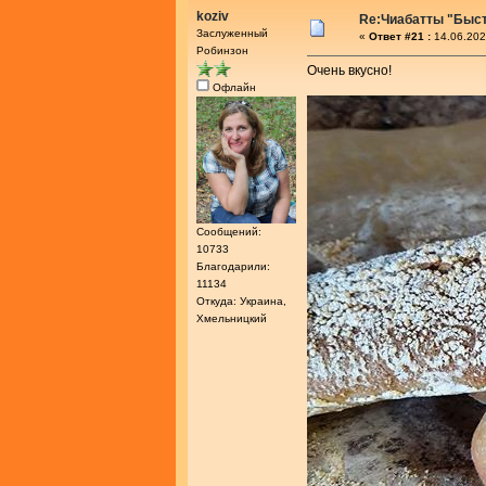
koziv
Re:Чиабатты "Быс
Заслуженный
«
Ответ #21 :
14.06.202
Робинзон
Очень вкусно!
Офлайн
Сообщений:
10733
Благодарили:
11134
Откуда: Украина,
Хмельницкий