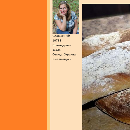
Сообщений:
10733
Благодарили:
11134
Откуда: Украина,
Хмельницкий