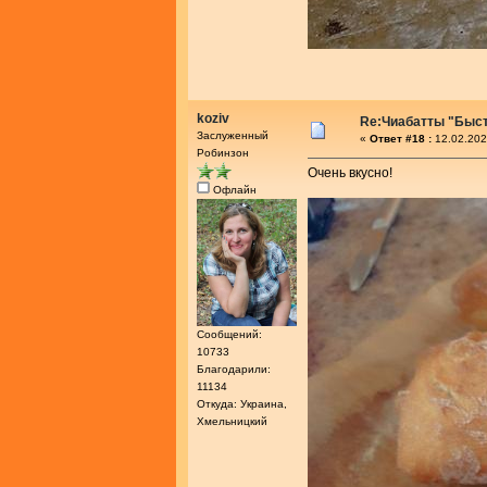
koziv
Re:Чиабатты "Быс
Заслуженный
«
Ответ #18 :
12.02.202
Робинзон
Очень вкусно!
Офлайн
Сообщений:
10733
Благодарили:
11134
Откуда: Украина,
Хмельницкий