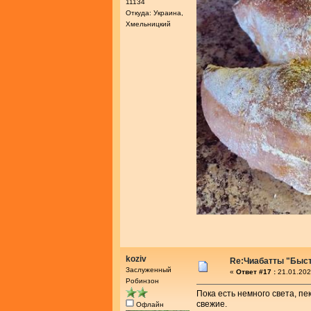
11134
Откуда: Украина,
Хмельницкий
koziv
Re:Чиабатты "Быс
Заслуженный
«
Ответ #17 :
21.01.202
Робинзон
Пока есть немного света, пе
свежие.
Офлайн