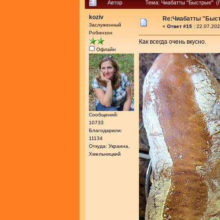
Автор
Тема: Чиабатты "Быстрые" (
koziv
Re:Чиабатты "Быс
Заслуженный
«
Ответ #15 :
22.07.202
Робинзон
Как всегда очень вкусно.
Офлайн
Сообщений:
10733
Благодарили:
11134
Откуда: Украина,
Хмельницкий