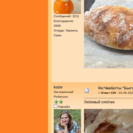
Сообщений: 3211
Благодарили:
3846
Откуда: Украина,
Сумы
koziv
Re:Чиабатты "Быс
Заслуженный
«
Ответ #20 :
03.06.202
Робинзон
Любимый хлебчик
Офлайн