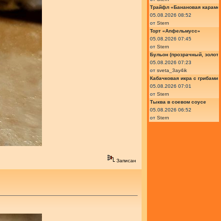
Трайфл «Банановая караме
05.08.2026 08:52
от
Stern
Торт «Апфельмусс»
05.08.2026 07:45
от
Stern
Бульон (прозрачный, золот
05.08.2026 07:23
от
sveta_3ay4ik
Кабачковая икра с грибами
05.08.2026 07:01
от
Stern
Тыква в соевом соусе
05.08.2026 06:52
от
Stern
Записан