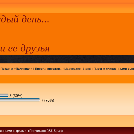
ый день...
 и ее друзья
|
Пекарня «Паляниця»
|
Пироги, пирожки...
(Модератор:
Stern
) |
Пирог с плавленными сы
3 (30%)
7 (70%)
ленными сырками (Прочитано 93315 раз)