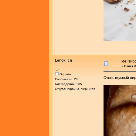
Lenok_cn
Re:Пир
«
Ответ #
Офлайн
Очень вкусньій пи
Сообщений: 280
Благодарили: 285
Откуда: Украина, Чернигов