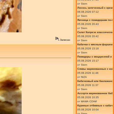
от
Stern
Лосось запеченный с крем
06.08.2026 07:12
от
Stern
Яичница с помидорами по-г
05.08.2026 20:43
от
Stern
Салат Капрезе классически
05.08.2026 20:42
Записан
от
Stern
Кабачки с мясным фаршем 
05.08.2026 15:18
от
Stern
Помидоры с моцареллой и 
05.08.2026 15:17
от
Stern
Сливы маринованные с кон
05.08.2026 11:46
от
NIZA
Кабачковый или баклажано
05.08.2026 11:37
от
Stern
Ассорти маринованное баб
05.08.2026 10:35
от
МАМА СОНИ
Куриные отбивные с кабач
05.08.2026 10:04
от
Stern