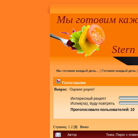
Мы готовим кажд
Stern
Мы готовим каждый день...
|
Готовим каждый день
Голосование
Вопрос:
Оцените рецепт!
Интересный рецепт
Испек(ла), буду повтрять
Проголосовало пользователей: 10
Страниц:
1
2
[
3
]
Вниз
Автор
Тема: Пирог с плав