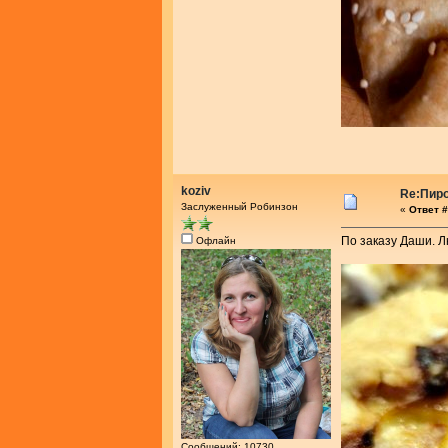
koziv
Re:Пир
Заслуженный Робинзон
«
Ответ #
По заказу Даши. Лю
Офлайн
Сообщений: 10730