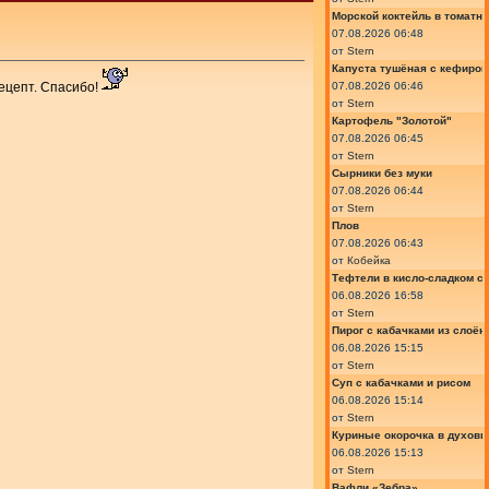
Морской коктейль в томатн
07.08.2026 06:48
от
Stern
Капуста тушёная с кефиром
07.08.2026 06:46
рецепт. Спасибо!
от
Stern
Картофель "Золотой"
07.08.2026 06:45
от
Stern
Сырники без муки
07.08.2026 06:44
от
Stern
Плов
07.08.2026 06:43
от
Кобейка
Тефтели в кисло-сладком с
06.08.2026 16:58
от
Stern
Пирог с кабачками из слоён
06.08.2026 15:15
от
Stern
Суп с кабачками и рисом
06.08.2026 15:14
от
Stern
Куриные окорочка в духовк
06.08.2026 15:13
от
Stern
Вафли «Зебра»