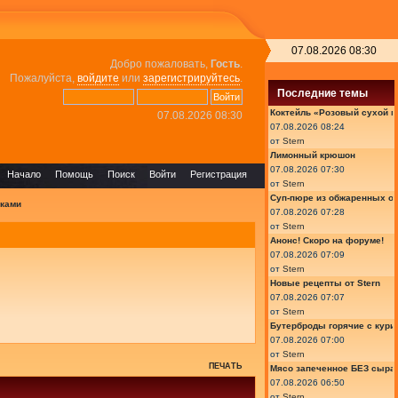
07.08.2026 08:30
Добро пожаловать,
Гость
.
Пожалуйста,
войдите
или
зарегистрируйтесь
.
Последние темы
Коктейль «Розовый сухой м
07.08.2026 08:30
07.08.2026 08:24
от
Stern
Лимонный крюшон
07.08.2026 07:30
Начало
Помощь
Поиск
Войти
Регистрация
от
Stern
Суп-пюре из обжаренных ов
рками
07.08.2026 07:28
от
Stern
Анонс! Скоро на форуме!
07.08.2026 07:09
от
Stern
Новые рецепты от Stern
07.08.2026 07:07
от
Stern
Бутерброды горячие с курин
07.08.2026 07:00
от
Stern
ПЕЧАТЬ
Мясо запеченное БЕЗ сыра 
07.08.2026 06:50
от
Stern