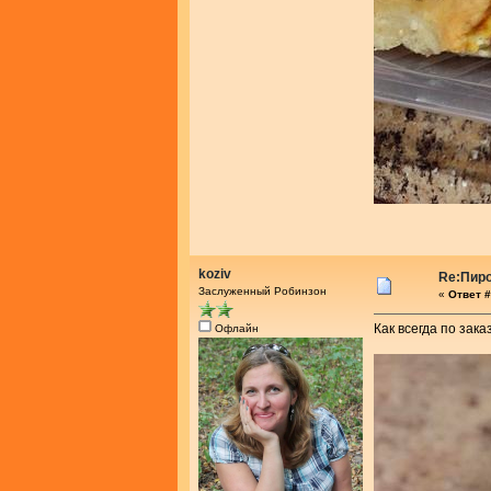
koziv
Re:Пир
Заслуженный Робинзон
«
Ответ #
Как всегда по заказу
Офлайн