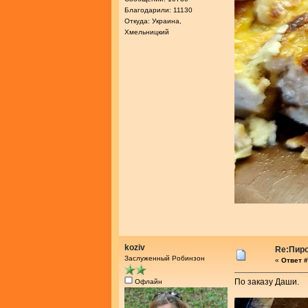
Благодарили: 11130
Откуда: Украина,
Хмельницкий
koziv
Re:Пир
Заслуженный Робинзон
«
Ответ #
По заказу Даши.
Офлайн