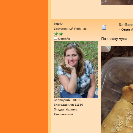
koziv
Re:Пир
Заслуженный Робинзон
«
Ответ #
По заказу мужа!
Офлайн
Сообщений: 10730
Благодарили: 11130
Откуда: Украина,
Хмельницкий