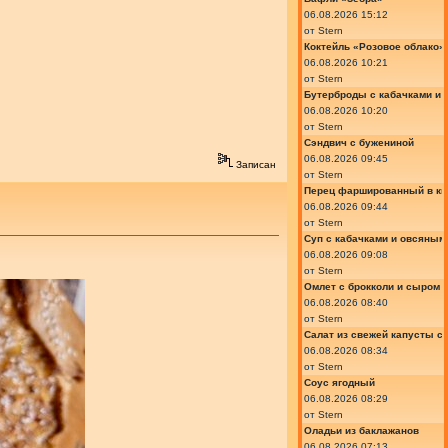
06.08.2026 15:12
от
Stern
Коктейль «Розовое облако»
06.08.2026 10:21
от
Stern
Бутерброды с кабачками и
06.08.2026 10:20
от
Stern
Сэндвич с бужениной
06.08.2026 09:45
Записан
от
Stern
Перец фаршированный в ки
06.08.2026 09:44
от
Stern
Суп с кабачками и овсяным
06.08.2026 09:08
от
Stern
Омлет с брокколи и сыром
06.08.2026 08:40
от
Stern
Салат из свежей капусты с
06.08.2026 08:34
от
Stern
Соус ягодный
06.08.2026 08:29
от
Stern
Оладьи из баклажанов
06.08.2026 07:13