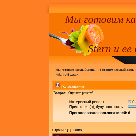
Мы готовим к
Stern и ее
Мы готовим каждый день...
|
Готовим каждый день
«Манго-Водка»
Голосование
Вопрос:
Оцените рецепт!
Интересный рецепт.
0 
Приготовил(а), буду повторять.
Проголосовало пользователей: 6
Страниц: [
1
]
Вниз