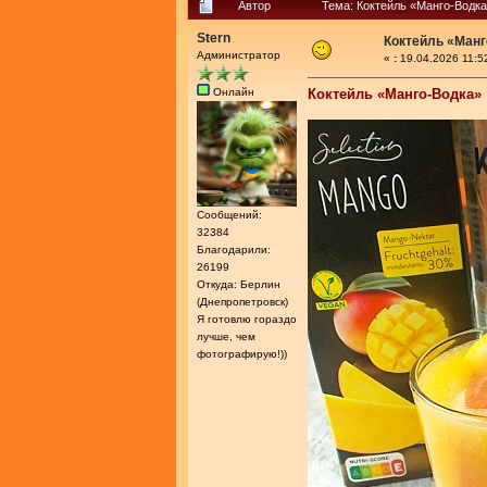
Автор
Тема: Коктейль «Манго-Водка
Stern
Коктейль «Манг
Администратор
«
:
19.04.2026 11:5
Онлайн
Коктейль «Манго-Водка»
Сообщений:
32384
Благодарили:
26199
Откуда: Берлин
(Днепропетровск)
Я готовлю гораздо
лучше, чем
фотографирую!))