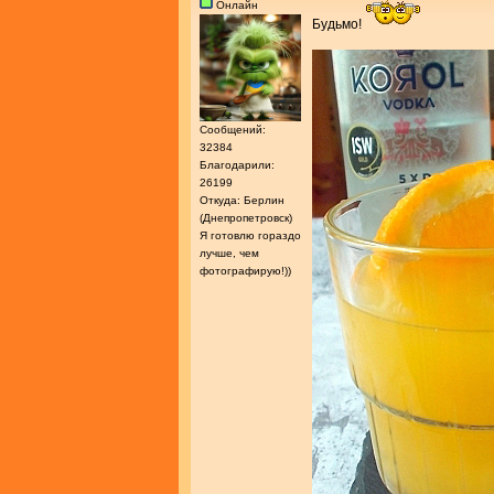
Онлайн
Будьмо!
Сообщений:
32384
Благодарили:
26199
Откуда: Берлин
(Днепропетровск)
Я готовлю гораздо
лучше, чем
фотографирую!))