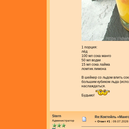
1 порция:
лёд
100 мл сока манго
50 мл водки
15 мл сока лайма
ломтик лимона
В шейкер со льдом влить сок,
большим кубиком льда (испо
наслаждаться.
Будьмо!
Stern
Re:Коктейль «Манг
Администратор
«
Ответ #1 :
09.07.2026 