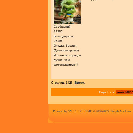
Сообщений:
32385
Благодарили:
26196
Откуда: Берлин
(Днепропетровск)
Я готовлю гораздо
лучше, чем
фотографирую!))
Страниц:
1
[
2
]
Вверх
Перейти в:
Powered by SMF 1.1.21
|
SMF © 2006-2009, Simple Machines