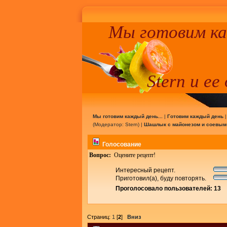
Мы готовим к
Stern и ее
Мы готовим каждый день...
|
Готовим каждый день
(Модератор:
Stern
) |
Шашлык с майонезом и соевым
Голосование
Вопрос:
Оцените рецепт!
Интересный рецепт.
Приготовил(а), буду повторять.
Проголосовало пользователей: 13
Страниц:
1
[
2
]
Вниз