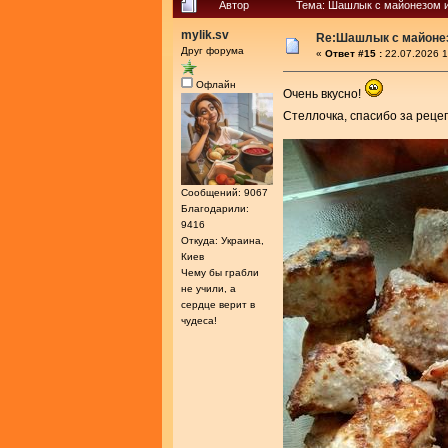
Автор
Тема: Шашлык с майонезом и
mylik.sv
Re:Шашлык с майоне
Друг форума
«
Ответ #15 :
22.07.2026 1
Офлайн
Очень вкусно!
Стеллочка, спасибо за реце
Сообщений: 9067
Благодарили:
9416
Откуда: Украина,
Киев
Чему бы грабли
не учили, а
сердце верит в
чудеса!