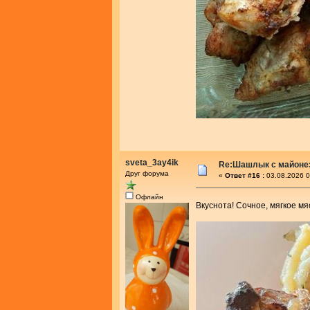
sveta_3ay4ik
Re:Шашлык с майоне
Друг форума
«
Ответ #16 :
03.08.2026 0
Офлайн
Вкуснота! Сочное, мягкое мя