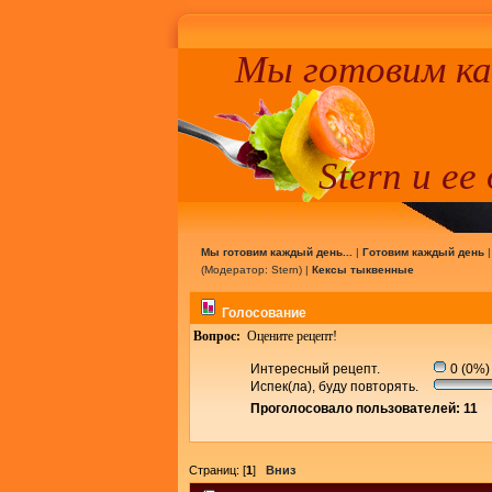
Мы готовим к
Stern и ее
Мы готовим каждый день...
|
Готовим каждый день
(Модератор:
Stern
) |
Кексы тыквенные
Голосование
Вопрос:
Оцените рецепт!
Интересный рецепт.
0 (0%)
Испек(ла), буду повторять.
Проголосовало пользователей: 11
Страниц: [
1
]
Вниз