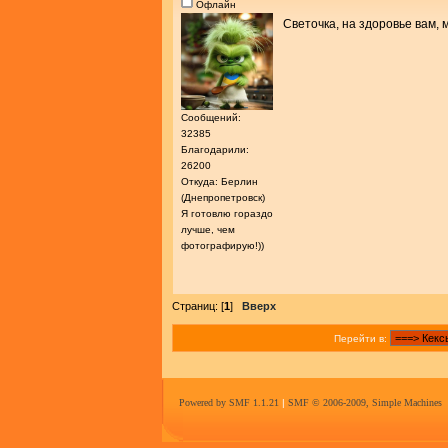
Офлайн
Светочка, на здоровье вам,
Сообщений:
32385
Благодарили:
26200
Откуда: Берлин
(Днепропетровск)
Я готовлю гораздо
лучше, чем
фотографирую!))
Страниц: [
1
]
Вверх
Перейти в:
Powered by SMF 1.1.21
|
SMF © 2006-2009, Simple Machines