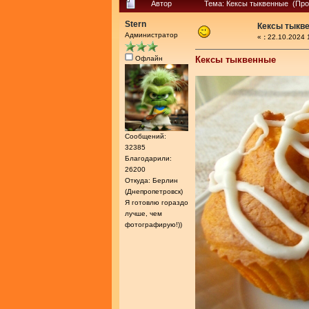
Автор
Тема: Кексы тыквенные (Про
Stern
Кексы тыкв
Администратор
«
:
22.10.2024 
Офлайн
Кексы тыквенные
Сообщений:
32385
Благодарили:
26200
Откуда: Берлин
(Днепропетровск)
Я готовлю гораздо
лучше, чем
фотографирую!))