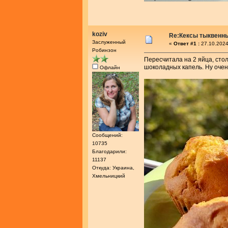
koziv
Re:Кексы тыквенн
Заслуженный
«
Ответ #1 :
27.10.2024
Робинзон
Пересчитала на 2 яйца, сто
шоколадных капель. Ну очен
Офлайн
Сообщений:
10735
Благодарили:
11137
Откуда: Украина,
Хмельницкий