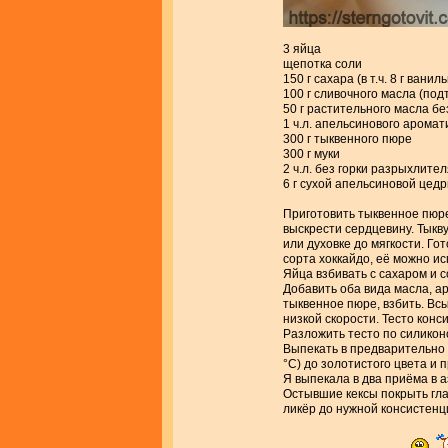
3 яйца
щепотка соли
150 г сахара (в т.ч. 8 г ванил
100 г сливочного масла (под
50 г растительного масла бе
1 ч.л. апельсинового арома
300 г тыквенного пюре
300 г муки
2 ч.л. без горки разрыхлите
6 г сухой апельсиновой цед
Приготовить тыквенное пюре
выскрести сердцевину. Тыкв
или духовке до мягкости. Го
сорта хоккайдо, её можно ис
Яйца взбивать с сахаром и с
Добавить оба вида масла, а
тыквенное пюре, взбить. Вс
низкой скорости. Тесто конс
Разложить тесто по силикон
Выпекать в предварительно 
°С) до золотистого цвета и 
Я выпекала в два приёма в а
Остывшие кексы покрыть гла
ликёр до нужной консистенц