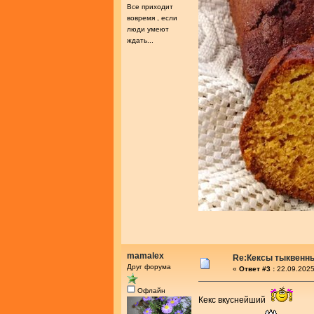
Все приходит
вовремя , если
люди умеют
ждать...
mamalex
Re:Кексы тыквенн
Друг форума
«
Ответ #3 :
22.09.2025
Офлайн
Кекс вкуснейший