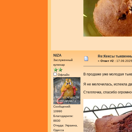
NIZA
Re:Кексы тыквенн
Заслуженный
«
Ответ #2 :
17.09.2025
кулинар
В продаже уже молодая тыкв
Офлайн
Я не мелочилась, испекла д
Стеллочка, спасибо огромно
Сообщений:
10990
Благодарили:
8830
Откуда: Украина,
Одесса