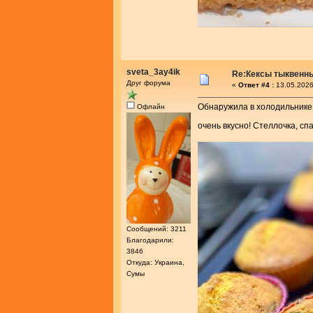
sveta_3ay4ik
Re:Кексы тыквенн
Друг форума
«
Ответ #4 :
13.05.2026
Обнаружила в холодильнике 
Офлайн
очень вкусно! Стеллочка, сп
Сообщений: 3211
Благодарили:
3846
Откуда: Украина,
Сумы