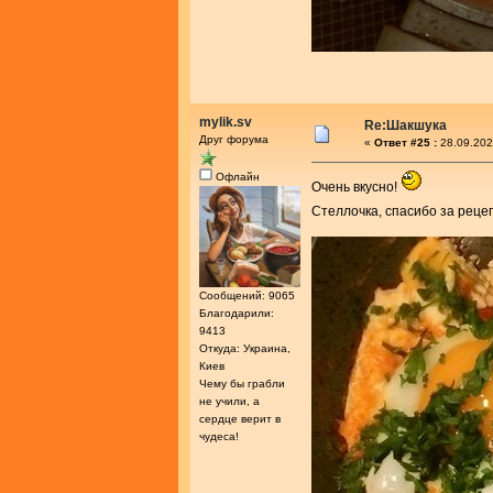
mylik.sv
Re:Шакшука
Друг форума
«
Ответ #25 :
28.09.202
Офлайн
Очень вкусно!
Стеллочка, спасибо за реце
Сообщений: 9065
Благодарили:
9413
Откуда: Украина,
Киев
Чему бы грабли
не учили, а
сердце верит в
чудеса!