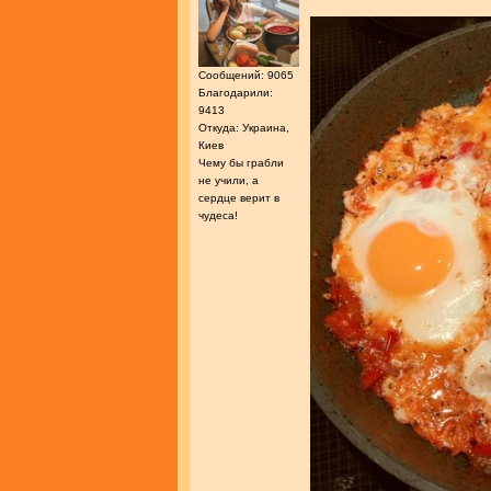
Сообщений: 9065
Благодарили:
9413
Откуда: Украина,
Киев
Чему бы грабли
не учили, а
сердце верит в
чудеса!