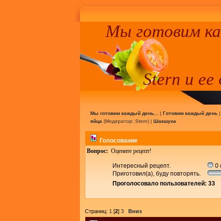
Мы готовим к
Stern и ее
Мы готовим каждый день...
|
Готовим каждый день
яйца
(Модератор:
Stern
) |
Шакшука
Голосование
Вопрос:
Оцените рецепт!
Интересный рецепт.
0 
Приготовил(а), буду повторять.
Проголосовало пользователей: 33
Страниц:
1
[
2
]
3
Вниз