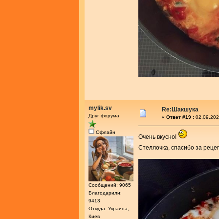
mylik.sv
Re:Шакшука
Друг форума
«
Ответ #19 :
02.09.202
Офлайн
Очень вкусно!
Стеллочка, спасибо за реце
Сообщений: 9065
Благодарили:
9413
Откуда: Украина,
Киев