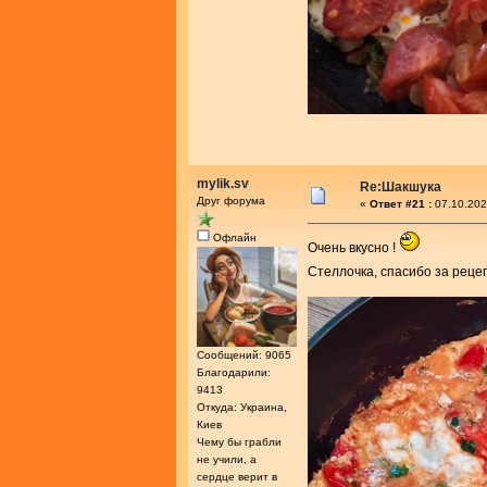
mylik.sv
Re:Шакшука
Друг форума
«
Ответ #21 :
07.10.202
Офлайн
Очень вкусно !
Стеллочка, спасибо за реце
Сообщений: 9065
Благодарили:
9413
Откуда: Украина,
Киев
Чему бы грабли
не учили, а
сердце верит в