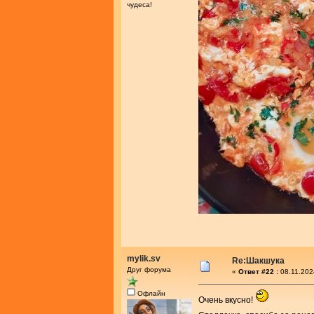
чудеса!
mylik.sv
Re:Шакшука
Друг форума
«
Ответ #22 :
08.11.202
Офлайн
Очень вкусно!