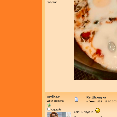
чудеса!
mylik.sv
Re:Шакшука
Друг форума
«
Ответ #29 :
11.06.202
Офлайн
Очень вкусно!