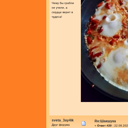
Чему бы грабли
не учили, а
сердце верит в
чудеса!
sveta_3ay4ik
Re:Шакшука
Друг форума
«
Ответ #20 :
22.09.202