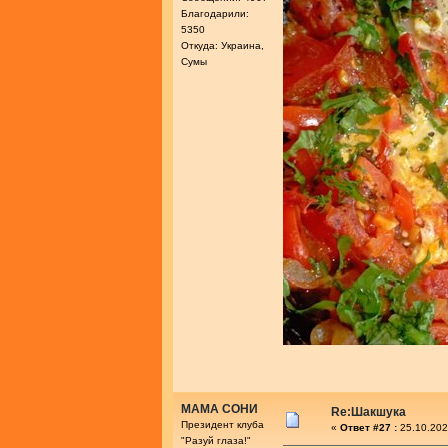
Благодарили:
5350
Откуда: Украина,
Сумы
МАМА СОНИ
Re:Шакшука
Президент клуба
«
Ответ #27 :
25.10.202
"Разуй глаза!"