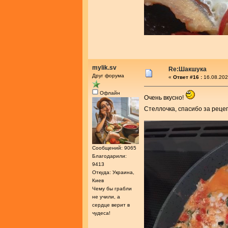
mylik.sv
Re:Шакшука
Друг форума
«
Ответ #16 :
16.08.202
Офлайн
Очень вкусно!
Стеллочка, спасибо за реце
Сообщений: 9065
Благодарили:
9413
Откуда: Украина,
Киев
Чему бы грабли
не учили, а
сердце верит в
чудеса!