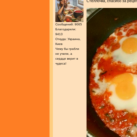
Стеллочка, спасибо за реце
Сообщений: 9065
Благодарили:
9413
Откуда: Украина,
Киев
Чему бы грабли
не учили, а
сердце верит в
чудеса!