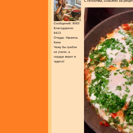
Стеллочка, спасибо за реце
Сообщений: 9065
Благодарили:
9413
Откуда: Украина,
Киев
Чему бы грабли
не учили, а
сердце верит в
чудеса!