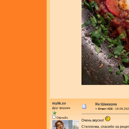
mylik.sv
Re:Шакшука
Друг форума
«
Ответ #24 :
19.09.202
Офлайн
Очень вкусно!
Стеллочка, спасибо за реце