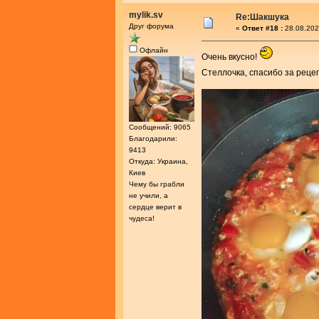
mylik.sv
Re:Шакшука
Друг форума
«
Ответ #18 :
28.08.202
Офлайн
Очень вкусно!
Стеллочка, спасибо за реце
Сообщений: 9065
Благодарили:
9413
Откуда: Украина,
Киев
Чему бы грабли
не учили, а
сердце верит в
чудеса!