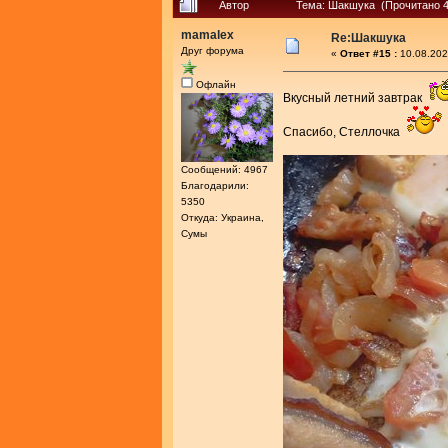
Автор
Тема: Шакшука (Прочитано 4
mamalex
Re:Шакшука
Друг форума
«
Ответ #15 :
10.08.202
Офлайн
Вкусный летний завтрак
Спасибо, Стеллочка
Сообщений: 4967
Благодарили:
5350
Откуда: Украина,
Сумы