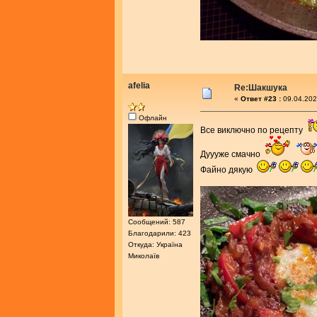
afelia
Re:Шакшука
«
Ответ #23 :
09.04.202
Офлайн
Все виключно по рецепту
Дуууже смачно
Файно дякую
Сообщений: 587
Благодарили: 423
Откуда: Україна
Миколаїв