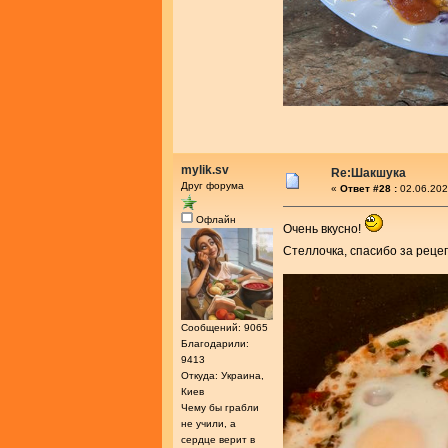
mylik.sv
Re:Шакшука
Друг форума
«
Ответ #28 :
02.06.202
Офлайн
Очень вкусно!
Стеллочка, спасибо за реце
Сообщений: 9065
Благодарили:
9413
Откуда: Украина,
Киев
Чему бы грабли
не учили, а
сердце верит в