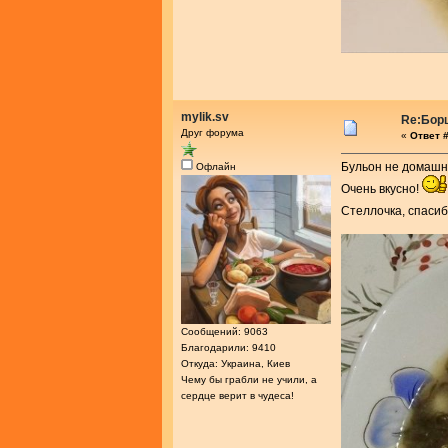
mylik.sv
Re:Бор
Друг форума
«
Ответ #
Бульон не домашне
Офлайн
Очень вкусно!
Стеллочка, спасиб
Сообщений: 9063
Благодарили: 9410
Откуда: Украина, Киев
Чему бы грабли не учили, а
сердце верит в чудеса!