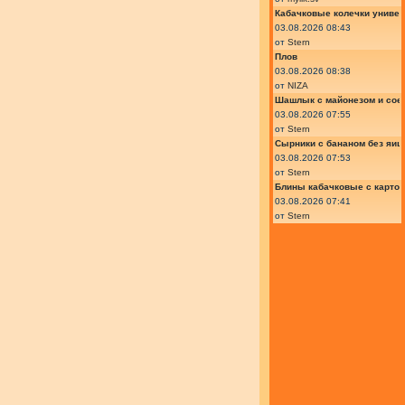
Кабачковые колечки униве
03.08.2026 08:43
от
Stern
Плов
03.08.2026 08:38
от
NIZA
Шашлык с майонезом и сое
03.08.2026 07:55
от
Stern
Сырники с бананом без яиц
03.08.2026 07:53
от
Stern
Блины кабачковые с карто
03.08.2026 07:41
от
Stern