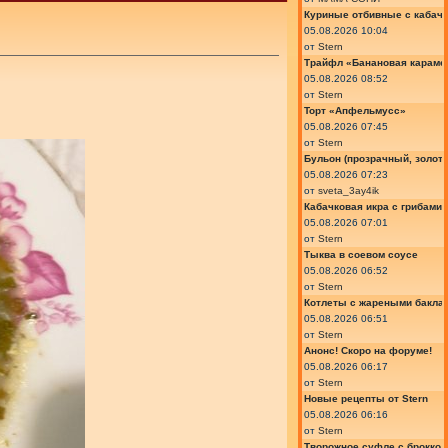
Куриные отбивные с кабач
05.08.2026 10:04
от
Stern
Трайфл «Банановая караме
05.08.2026 08:52
от
Stern
Торт «Апфельмусс»
05.08.2026 07:45
от
Stern
Бульон (прозрачный, золот
05.08.2026 07:23
от
sveta_3ay4ik
Кабачковая икра с грибами
05.08.2026 07:01
от
Stern
Тыква в соевом соусе
05.08.2026 06:52
от
Stern
Котлеты с жареными бакла
05.08.2026 06:51
от
Stern
Анонс! Скоро на форуме!
05.08.2026 06:17
от
Stern
Новые рецепты от Stern
05.08.2026 06:16
от
Stern
Творожное суфле с броккол