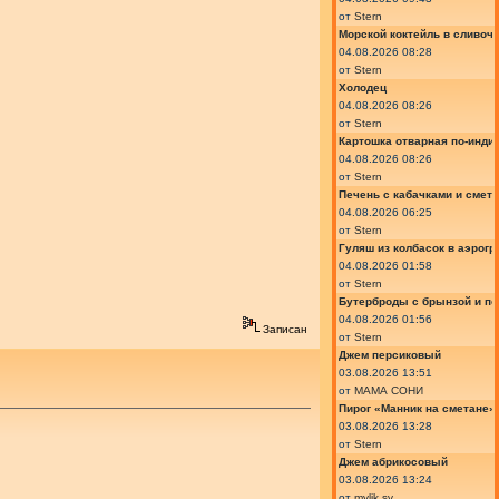
от
Stern
Морской коктейль в сливоч
04.08.2026 08:28
от
Stern
Холодец
04.08.2026 08:26
от
Stern
Картошка отварная по-инди
04.08.2026 08:26
от
Stern
Печень с кабачками и смет
04.08.2026 06:25
от
Stern
Гуляш из колбасок в аэрогр
04.08.2026 01:58
от
Stern
Бутерброды с брынзой и п
04.08.2026 01:56
Записан
от
Stern
Джем персиковый
03.08.2026 13:51
от
МАМА СОНИ
Пирог «Манник на сметане»
03.08.2026 13:28
от
Stern
Джем абрикосовый
03.08.2026 13:24
от
mylik.sv