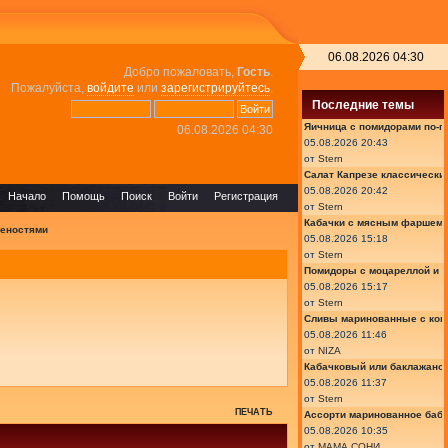
06.08.2026 04:30
Добро пожаловать,
Гость
.
Пожалуйста,
войдите
или
зарегистрируйтесь
.
Последние темы
Яичница с помидорами по-г
06.08.2026 04:30
05.08.2026 20:43
от
Stern
Салат Капрезе классически
05.08.2026 20:42
Начало
Помощь
Поиск
Войти
Регистрация
от
Stern
Кабачки с мясным фаршем 
ченостями
05.08.2026 15:18
от
Stern
Помидоры с моцареллой и 
05.08.2026 15:17
от
Stern
Сливы маринованные с кон
05.08.2026 11:46
от
NIZA
Кабачковый или баклажано
05.08.2026 11:37
от
Stern
ПЕЧАТЬ
Ассорти маринованное баб
05.08.2026 10:35
от
МАМА СОНИ