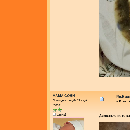
МАМА СОНИ
Re:Бор
Президент клуба "Разуй
«
Ответ #
глаза!"
Офлайн
Давненько не гот