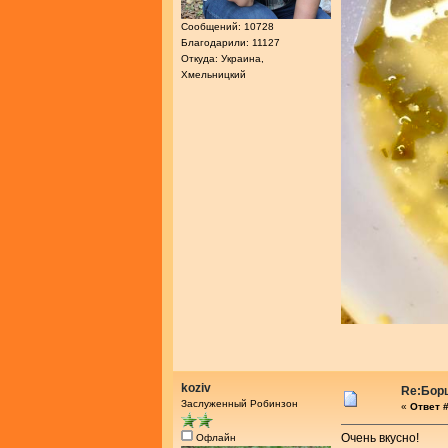
Сообщений: 10728
Благодарили: 11127
Откуда: Украина,
Хмельницкий
koziv
Re:Бор
Заслуженный Робинзон
«
Ответ #
Очень вкусно!
Офлайн