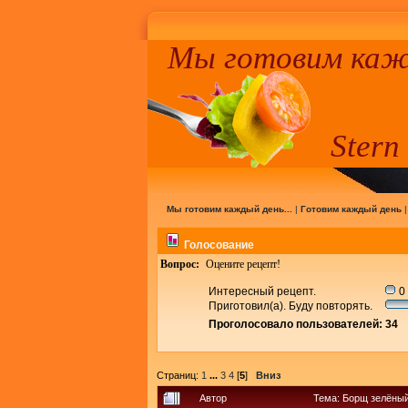
Мы готовим кажд
Stern
Мы готовим каждый день...
|
Готовим каждый день
Голосование
Вопрос:
Оцените рецепт!
Интересный рецепт.
0 
Приготовил(а). Буду повторять.
Проголосовало пользователей: 34
Страниц:
1
...
3
4
[
5
]
Вниз
Автор
Тема: Борщ зелёный