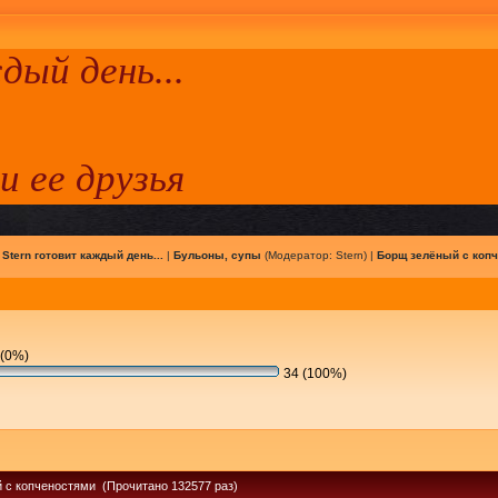
ый день...
 и ее друзья
|
Stern готовит каждый день...
|
Бульоны, супы
(Модератор:
Stern
) |
Борщ зелёный с коп
(0%)
34 (100%)
 с копченостями (Прочитано 132577 раз)