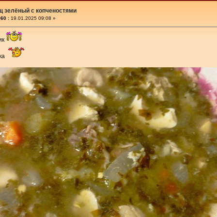
щ зелёный с копченостями
60 :
19.01.2025 09:08 »
ик
чка