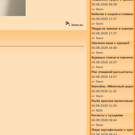
05.08.2026 06:09
от
Stern
Кабачки с сыром и сливкам
04.08.2026 17:27
от
Stern
Записан
Пицца на лаваше в аэрогри
04.08.2026 17:27
от
Stern
Овсяная каша с курицей
04.08.2026 16:46
от
Stern
Куриные голени в горчично
04.08.2026 14:07
от
Stern
Рис отварной рассыпчатый
04.08.2026 14:07
от
Stern
Коктейль «Яблочный шорле»
04.08.2026 11:32
от
Stern
Рыба красная малосольная 
04.08.2026 11:29
от
NIZA
Котлеты с сухарями
04.08.2026 09:44
от
Stern
Пюре картофельное с хрено
04.08.2026 09:43