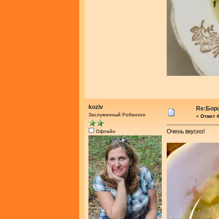
koziv
Re:Бор
Заслуженный Робинзон
«
Ответ #
Очень вкусно!
Офлайн