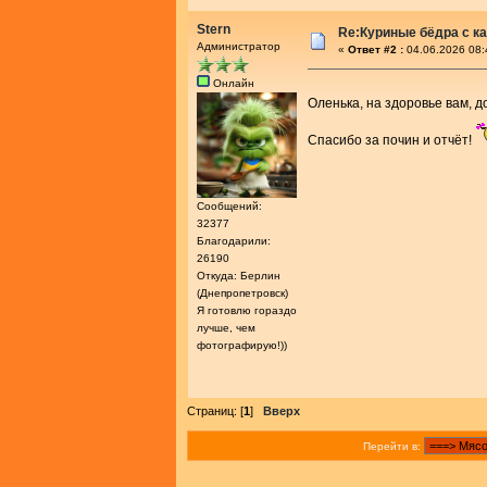
Stern
Re:Куриные бёдра с ка
Администратор
«
Ответ #2 :
04.06.2026 08:
Онлайн
Оленька, на здоровье вам, д
Спасибо за почин и отчёт!
Сообщений:
32377
Благодарили:
26190
Откуда: Берлин
(Днепропетровск)
Я готовлю гораздо
лучше, чем
фотографирую!))
Страниц: [
1
]
Вверх
Перейти в: