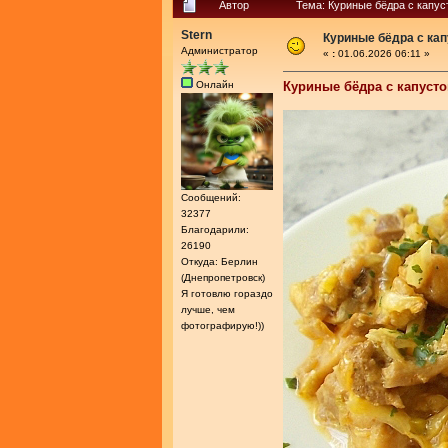
Автор
Тема: Куриные бёдра с капус
Stern
Куриные бёдра с кап
Администратор
«
:
01.06.2026 06:11 »
Онлайн
Куриные бёдра с капусто
Сообщений:
32377
Благодарили:
26190
Откуда: Берлин
(Днепропетровск)
Я готовлю гораздо
лучше, чем
фотографирую!))