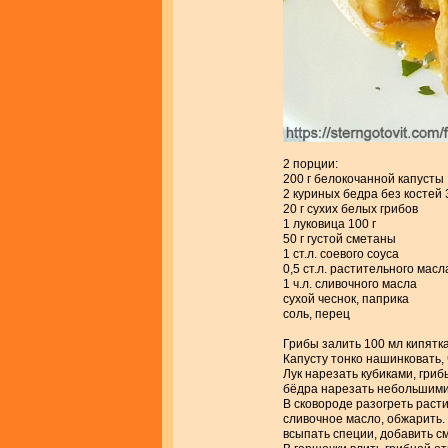
2 порции:
200 г белокочанной капусты
2 куриных бедра без костей 
20 г сухих белых грибов
1 луковица 100 г
50 г густой сметаны
1 ст.л. соевого соуса
0,5 ст.л. растительного масл
1 ч.л. сливочного масла
сухой чеснок, паприка
соль, перец
Грибы залить 100 мл кипятка
Капусту тонко нашинковать, 
Лук нарезать кубиками, гриб
бёдра нарезать небольшими
В сковороде разогреть расти
сливочное масло, обжарить. 
всыпать специи, добавить см