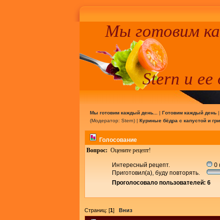
Мы готовим к
Stern и ее
Мы готовим каждый день...
|
Готовим каждый день
(Модератор:
Stern
) |
Куриные бёдра с капустой и гр
Голосование
Вопрос:
Оцените рецепт!
Интересный рецепт.
0 
Приготовил(а), буду повторять.
Проголосовало пользователей: 6
Страниц: [
1
]
Вниз