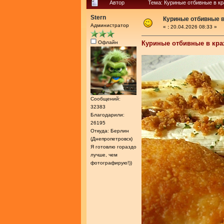
Автор
Тема: Куриные отбивные в к
Stern
Куриные отбивные 
Администратор
«
:
20.04.2026 08:33 »
Офлайн
Куриные отбивные в кр
Сообщений:
32383
Благодарили:
26195
Откуда: Берлин
(Днепропетровск)
Я готовлю гораздо
лучше, чем
фотографирую!))