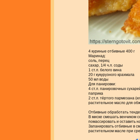
4 куриные отбивные 400 г
Маринад:
соль, перец
сахар, 1/4 ч.л. соды
1 ст.л. белого вина
20 г кукурузного крахмала
50 мл воды
Для панировки:
4 ст.л. панировочных сухаре
паприка
2 ст.л. тёртого пармезана (
растительное масло для об
Отбивные обработать тендер
В миске смешать венчиком с
помассировать и оставить на
Запанировать отбивные в см
растительном масле при сре