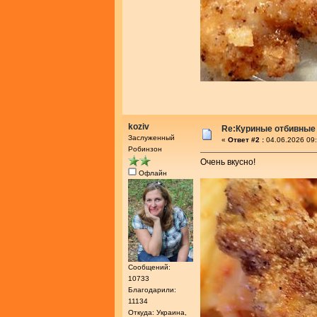
koziv
Re:Куриные отбивные
Заслуженный
«
Ответ #2 :
04.06.2026 09:
Робинзон
Очень вкусно!
Офлайн
Сообщений:
10733
Благодарили:
11134
Откуда: Украина,