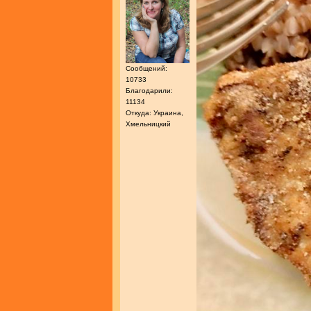
Сообщений:
10733
Благодарили:
11134
Откуда: Украина,
Хмельницкий