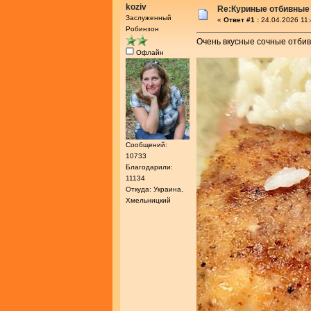
koziv
Re:Куриные отбивные
Заслуженный
«
Ответ #1 :
24.04.2026 11:
Робинзон
Очень вкусные сочные отби
Офлайн
Сообщений:
10733
Благодарили:
11134
Откуда: Украина,
Хмельницкий