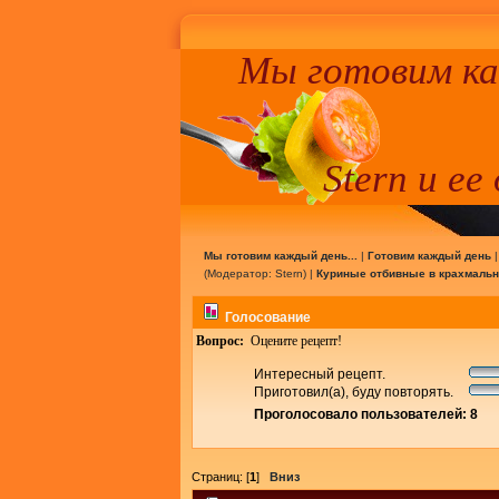
Мы готовим к
Stern и ее
Мы готовим каждый день...
|
Готовим каждый день
(Модератор:
Stern
) |
Куриные отбивные в крахмальн
Голосование
Вопрос:
Оцените рецепт!
Интересный рецепт.
Приготовил(а), буду повторять.
Проголосовало пользователей: 8
Страниц: [
1
]
Вниз