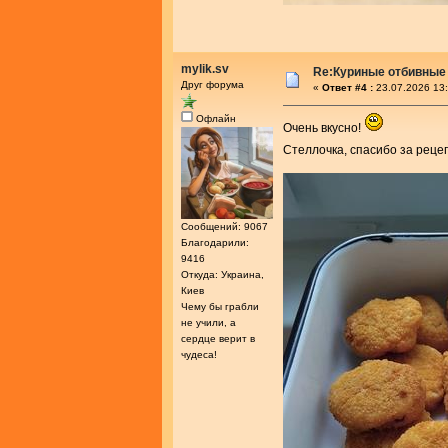
mylik.sv
Re:Куриные отбивные
Друг форума
«
Ответ #4 :
23.07.2026 13:
Офлайн
Очень вкусно!
Стеллочка, спасибо за реце
Сообщений: 9067
Благодарили:
9416
Откуда: Украина,
Киев
Чему бы грабли
не учили, а
сердце верит в
чудеса!