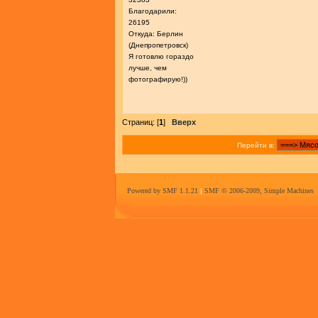
Благодарили:
26195
Откуда: Берлин
(Днепропетровск)
Я готовлю гораздо
лучше, чем
фотографирую!))
Страниц: [
1
]
Вверх
Перейти в:
Powered by SMF 1.1.21
|
SMF © 2006-2009, Simple Machines