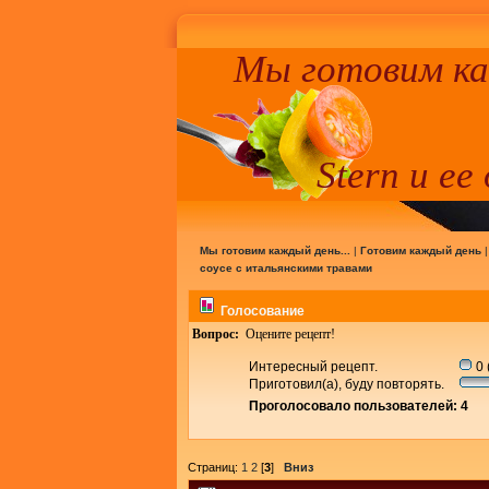
Мы готовим к
Stern и ее
Мы готовим каждый день...
|
Готовим каждый день
соусе с итальянскими травами
Голосование
Вопрос:
Оцените рецепт!
Интересный рецепт.
0 
Приготовил(а), буду повторять.
Проголосовало пользователей: 4
Страниц:
1
2
[
3
]
Вниз