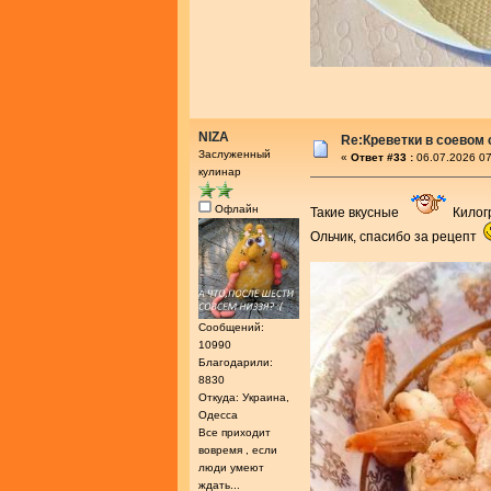
NIZA
Re:Креветки в соевом
Заслуженный
«
Ответ #33 :
06.07.2026 07
кулинар
Офлайн
Такие вкусные
Килог
Ольчик, спасибо за рецепт
Сообщений:
10990
Благодарили:
8830
Откуда: Украина,
Одесса
Все приходит
вовремя , если
люди умеют
ждать...