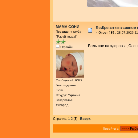
МАМА СОНИ
Re:Креветки в соевом
Президент клуба
«
Ответ #35 :
28.07.2026 11
"Разуй глаза!"
Большое на здоровье, Оле
Офлайн
Сообщений: 6379
Благодарили:
3226
Откуда: Украина,
Закарпатье,
Ужгород
Страниц:
1
2
[
3
]
Вверх
Перейти в: