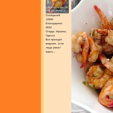
Сообщений:
10990
Благодарили:
8830
Откуда: Украина,
Одесса
Все приходит
вовремя , если
люди умеют
ждать...