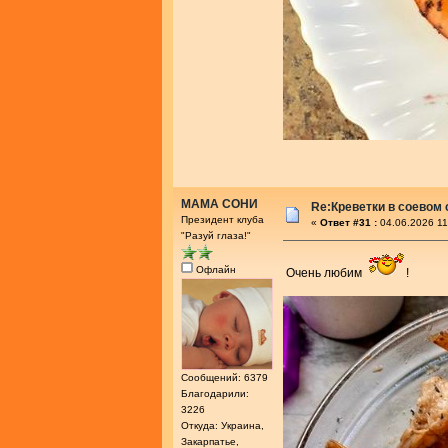
МАМА СОНИ
Re:Креветки в соевом
Президент клуба
«
Ответ #31 :
04.06.2026 11
"Разуй глаза!"
Офлайн
Очень любим
!
Сообщений: 6379
Благодарили:
3226
Откуда: Украина,
Закарпатье,