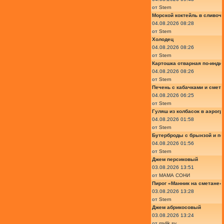
от
Stern
Морской коктейль в сливоч
04.08.2026 08:28
от
Stern
Холодец
04.08.2026 08:26
от
Stern
Картошка отварная по-инди
04.08.2026 08:26
от
Stern
Печень с кабачками и смет
04.08.2026 06:25
от
Stern
Гуляш из колбасок в аэрогр
04.08.2026 01:58
от
Stern
Бутерброды с брынзой и п
04.08.2026 01:56
от
Stern
Джем персиковый
03.08.2026 13:51
от
МАМА СОНИ
Пирог «Манник на сметане»
03.08.2026 13:28
от
Stern
Джем абрикосовый
03.08.2026 13:24
от
mylik.sv