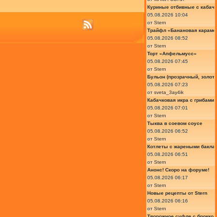
Куриные отбивные с кабач
05.08.2026 10:04
от
Stern
Трайфл «Банановая караме
05.08.2026 08:52
от
Stern
Торт «Апфельмусс»
05.08.2026 07:45
от
Stern
Бульон (прозрачный, золот
05.08.2026 07:23
от
sveta_3ay4ik
Кабачковая икра с грибами
05.08.2026 07:01
от
Stern
Тыква в соевом соусе
05.08.2026 06:52
от
Stern
Котлеты с жареными бакла
05.08.2026 06:51
от
Stern
Анонс! Скоро на форуме!
05.08.2026 06:17
от
Stern
Новые рецепты от Stern
05.08.2026 06:16
от
Stern
Творожное суфле с броккол