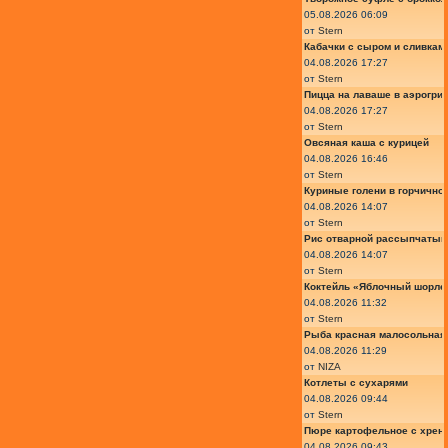
05.08.2026 06:09
от
Stern
Кабачки с сыром и сливкам
04.08.2026 17:27
от
Stern
Пицца на лаваше в аэрогри
04.08.2026 17:27
от
Stern
Овсяная каша с курицей
04.08.2026 16:46
от
Stern
Куриные голени в горчично
04.08.2026 14:07
от
Stern
Рис отварной рассыпчатый
04.08.2026 14:07
от
Stern
Коктейль «Яблочный шорле»
04.08.2026 11:32
от
Stern
Рыба красная малосольная 
04.08.2026 11:29
от
NIZA
Котлеты с сухарями
04.08.2026 09:44
от
Stern
Пюре картофельное с хрено
04.08.2026 09:43