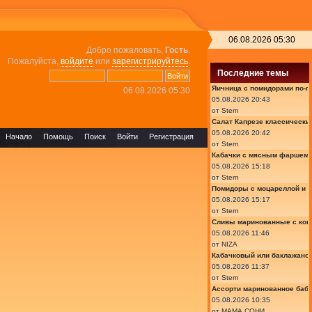
06.08.2026 05:30
Добро пожаловать,
Гость
.
Пожалуйста,
войдите
или
зарегистрируйтесь
.
Последние темы
Яичница с помидорами по-г
06.08.2026 05:30
05.08.2026 20:43
от
Stern
Салат Капрезе классически
05.08.2026 20:42
Начало
Помощь
Поиск
Войти
Регистрация
от
Stern
Кабачки с мясным фаршем 
05.08.2026 15:18
от
Stern
Помидоры с моцареллой и 
05.08.2026 15:17
от
Stern
Сливы маринованные с кон
05.08.2026 11:46
от
NIZA
Кабачковый или баклажано
05.08.2026 11:37
от
Stern
Ассорти маринованное баб
05.08.2026 10:35
от
МАМА СОНИ