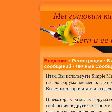
Мы готовим к
Stern и ее
Введение
•
Регистрация
•
В
сообщений
•
Личные Сообщ
Итак, Вы используете
Simple M
начало форума
или меню, где пр
Вы сможете прочитать или сдел
В некоторых разделах форума го
сообщения, в других же гостям 
некоторые ограничения для зар