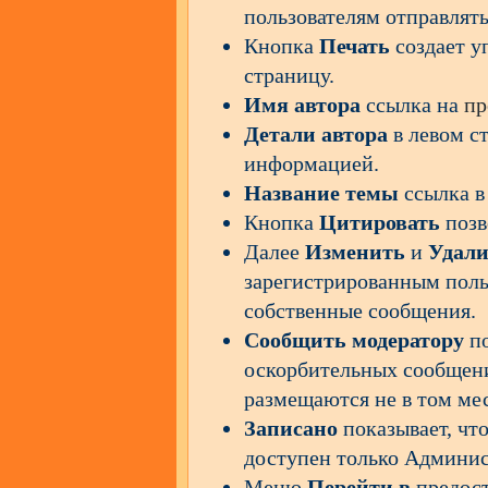
пользователям отправлять
Кнопка
Печать
создает у
страницу.
Имя автора
ссылка на
пр
Детали автора
в левом с
информацией.
Название темы
ссылка в
Кнопка
Цитировать
позв
Далее
Изменить
и
Удал
зарегистрированным пол
собственные сообщения.
Сообщить модератору
по
оскорбительных сообщени
размещаются не в том мес
Записано
показывает, что
доступен только Админис
Меню
Перейти в
предост