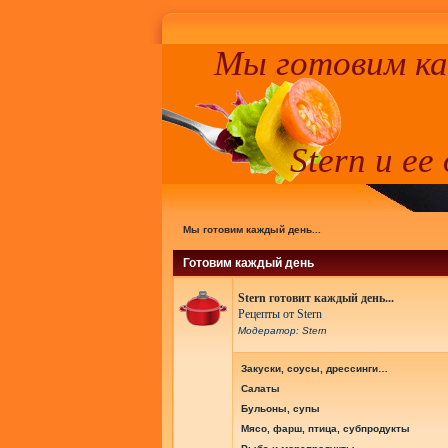
Мы готовим к
Stern и ее
Мы готовим каждый день...
Готовим каждый день
Stern готовит каждый день...
Рецепты от Stern
Модератор:
Stern
Закуски, соусы, дрессинги…
Салаты
Бульоны, супы
Мясо, фарш, птица, субпродукты