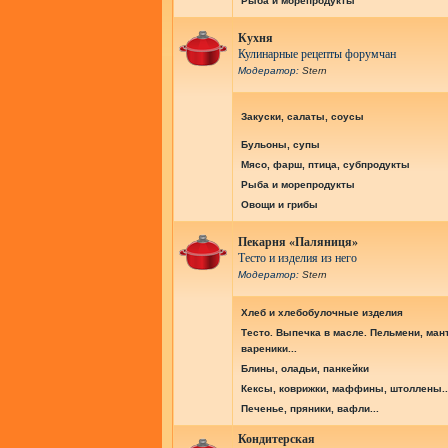
Рыба и морепродукты
Кухня
Кулинарные рецепты форумчан
Модератор:
Stern
Закуски, салаты, соусы
Бульоны, супы
Мясо, фарш, птица, субпродукты
Рыба и морепродукты
Овощи и грибы
Пекарня «Паляниця»
Тесто и изделия из него
Модератор:
Stern
Хлеб и хлебобулочные изделия
Тесто. Выпечка в масле. Пельмени, ман
вареники...
Блины, оладьи, панкейки
Кексы, коврижки, маффины, штоллены..
Печенье, пряники, вафли...
Кондитерская