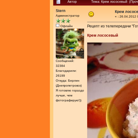
Автор
Тема: Крем лососевый (Проч
Stern
Крем лосос
Администратор
«
:
26.04.2012 
Рецепт из телепередачи "Гот
Офлайн
Крем лососевый
Сообщений:
32384
Благодарили:
26199
Откуда: Берлин
(Днепропетровск)
Я готовлю гораздо
лучше, чем
фотографирую!))