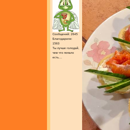
Сообщений: 2645
Благодарили:
1563
Ты лучше голодай,
чем что попало
есть....