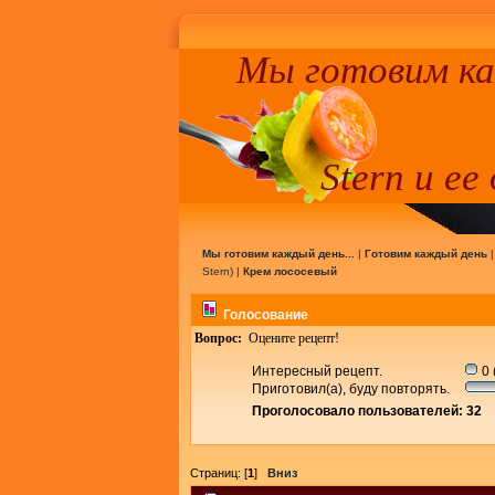
Мы готовим к
Stern и ее
Мы готовим каждый день...
|
Готовим каждый день
Stern
) |
Крем лососевый
Голосование
Вопрос:
Оцените рецепт!
Интересный рецепт.
0 
Приготовил(а), буду повторять.
Проголосовало пользователей: 32
Страниц: [
1
]
Вниз