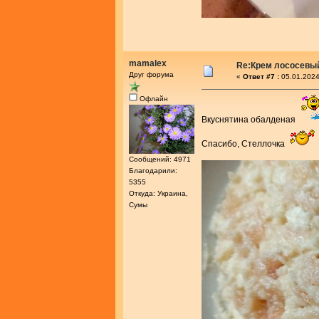
mamalex
Re:Крем лососевы
Друг форума
«
Ответ #7 :
05.01.2024
Офлайн
Вкуснятина обалденая
Спасибо, Стеллочка
Сообщений: 4971
Благодарили:
5355
Откуда: Украина,
Сумы