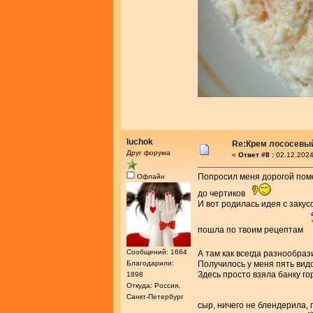
luchok
Re:Крем лососевы
Друг форума
«
Ответ #8 :
02.12.2024
Попросил меня дорогой помо
Офлайн
до чертиков
И вот родилась идея с заку
пошла по твоим рецептам
Сообщений: 1664
А там как всегда разнообр
Благодарили:
Получилось у меня пять вид
Здесь просто взяла банку г
1898
Откуда: Россия,
Санкт-Петербург
сыр, ничего не блендерила,