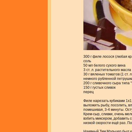
300 г филе лосося (любая к
соль
50 мл белого сухого вина
3 ст. л. растительного масла
30 г вяленых томатов (1 ст. 
немного рубленной петрушк
200 г сливочного сыра типа
150 г густых сливок
перец
Филе нарезать кубиками 1х1
выложить рыбу, посолить, вл
помешивая, 3-4 минуты. Ост
Крем-сыр, сливки, очень ме
взбить миксером, добавить с
низкой скорости ещё раз. П
Наивный Тим Мэльцер был у