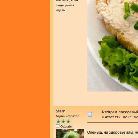
вовремя , если
люди умеют
ждать...
Stern
Re:Крем лососевы
Администратор
«
Ответ #10 :
02.05.202
Офлайн
Оленька, на здоровье вам, 