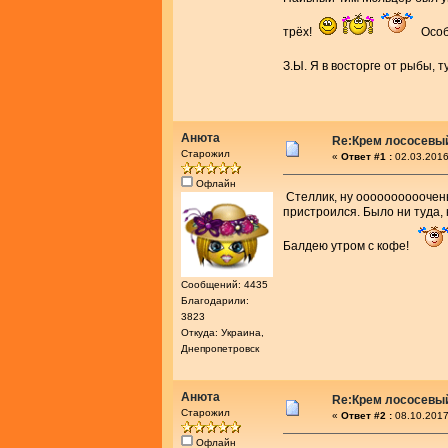
трёх!
Особ
З.Ы. Я в восторге от рыбы
Анюта
Re:Крем лососевы
Старожил
«
Ответ #1 :
02.03.2016
Офлайн
Стеллик, ну оооооооооочень
пристроился. Было ни туда,
Балдею утром с кофе!
Сообщений: 4435
Благодарили:
3823
Откуда: Украина,
Днепропетровск
Анюта
Re:Крем лососевы
Старожил
«
Ответ #2 :
08.10.2017
Офлайн