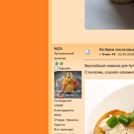
NIZA
Re:Крем лососевы
Заслуженный
«
Ответ #9 :
02.05.2025
кулинар
Вкуснейшая намазка для б
Офлайн
Стеллочка, спасибо огромно
Сообщений:
10990
Благодарили:
8830
Откуда: Украина,
Одесса
Все приходит