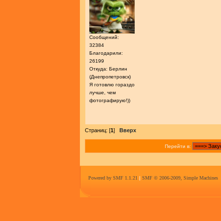
Сообщений:
32384
Благодарили:
26199
Откуда: Берлин
(Днепропетровск)
Я готовлю гораздо
лучше, чем
фотографирую!))
Страниц: [
1
]
Вверх
Перейти в:
Powered by SMF 1.1.21
|
SMF © 2006-2009, Simple Machines