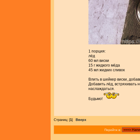
1 порция:
лёд
60 мл виски
15 г жидкого мёда
45 мл жидких сливок
Влить в шейкер виски, доба
Добавить лёд, встряхивать н
наслаждаться.
Будьмо!
Страниц: [
1
]
Вверх
Перейти в: