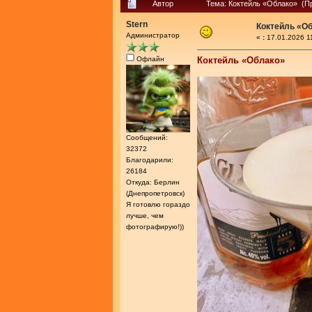
Автор
Тема: Коктейль «Облако» (Пр
Stern
Коктейль «О
Администратор
«
:
17.01.2026 1
Офлайн
Коктейль «Облако»
Сообщений:
32372
Благодарили:
26184
Откуда: Берлин
(Днепропетровск)
Я готовлю гораздо
лучше, чем
фотографирую!))