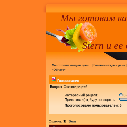
Мы готовим к
Stern и ее
Мы готовим каждый день...
|
Готовим каждый день
«Облако»
Голосование
Вопрос:
Оцените рецепт!
Интересный рецепт.
0 
Приготовил(а), буду повторять.
Проголосовало пользователей: 6
Страниц: [
1
]
Вниз