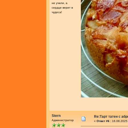
не учили, а
сердце верит в
чудеса!
Stern
Re:Тарт татен с аб
Администратор
«
Ответ #6 :
16.08.2025 