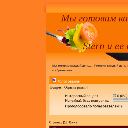
Мы готовим к
Stern и ее
Мы готовим каждый день...
|
Готовим каждый день
с абрикосами
Голосование
Вопрос:
Оцените рецепт!
Интересный рецепт.
0 (0%)
Испек(ла), буду повторять.
Проголосовало пользователей: 9
Страниц: [
1
]
Вниз