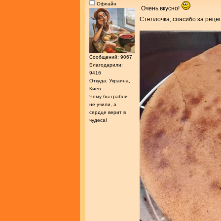
Офлайн
Очень вкусно!
Стеллочка, спасибо за реце
Сообщений: 9067
Благодарили:
9416
Откуда: Украина,
Киев
Чему бы грабли
не учили, а
сердце верит в
чудеса!