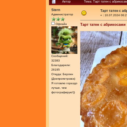
Автор
Тема: Тарт татен с абрикоса
Stern
Тарт татен с а
Администратор
«
:
10.07.2024 06:2
Офлайн
Тарт татен с абрикосами
Сообщений:
32383
Благодарили:
26195
Откуда: Берлин
(Днепропетровск)
Я готовлю гораздо
лучше, чем
фотографирую!))