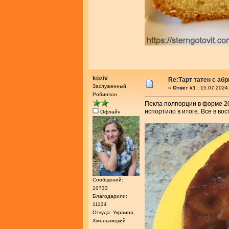
koziv
Re:Тарт татен с аб
Заслуженный
«
Ответ #1 :
15.07.2024 
Робинзон
Пекла полпорции в форме 20
испортило в итоге. Все в вос
Офлайн
Сообщений:
10733
Благодарили:
11134
Откуда: Украина,
Хмельницкий