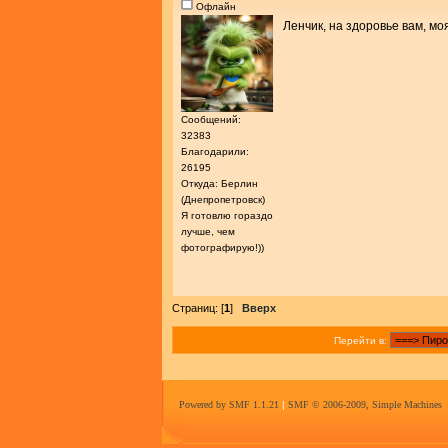
Офлайн
Ленчик, на здоровье вам, мо
Сообщений:
32383
Благодарили:
26195
Откуда: Берлин
(Днепропетровск)
Я готовлю гораздо
лучше, чем
фотографирую!))
Страниц: [
1
]
Вверх
Перейти в:
Powered by SMF 1.1.21
|
SMF © 2006-2009, Simple Machines