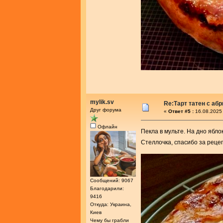
mylik.sv
Re:Тарт татен с аб
Друг форума
«
Ответ #5 :
16.08.2025 
Офлайн
Пекла в мульте. На дно ябло
Стеллочка, спасибо за реце
Сообщений: 9067
Благодарили:
9416
Откуда: Украина,
Киев
Чему бы грабли