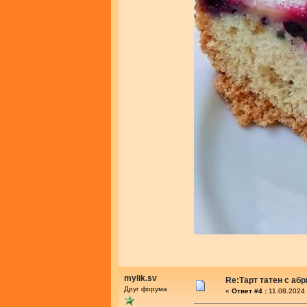
mylik.sv
Re:Тарт татен с аб
Друг форума
«
Ответ #4 :
11.08.2024 