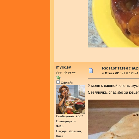
mylik.sv
Re:Тарт татен с аб
Друг форума
«
Ответ #2 :
21.07.2024 
Офлайн
У меня с вишней, очень вкус
Стеллочка, спасибо за реце
Сообщений: 9067
Благодарили:
9416
Откуда: Украина,
Киев