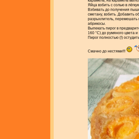
карамель, на карамель выло
Яйца взбить с солью в лёгку
Взбивать до получения пышно
сметану, взбить. Добавить о
разрыхлитель, перемешать 
абрикосы.
Выпекать пирог в предварит
160 °С) до румяного цвета и
Пирог полностью (!) остудит
Смачно до нестями!!!