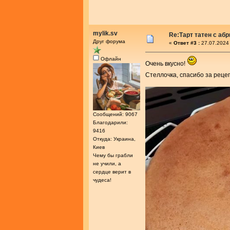
mylik.sv
Re:Тарт татен с аб
Друг форума
«
Ответ #3 :
27.07.2024 
Офлайн
Очень вкусно!
Стеллочка, спасибо за реце
Сообщений: 9067
Благодарили:
9416
Откуда: Украина,
Киев
Чему бы грабли
не учили, а
сердце верит в
чудеса!