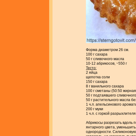
Форма диаметром 26 см.
100 г сахара
50 г сливочного масла
10-12 абрикосов, ~550 г
Тесто:
2 яйца
щепотка соли
150 г сахара
8 г ванильного сахара
100 г сметаны (50:50 жирна
50 г подтаявшего сливочног
50 г растительного масла бе
1 ч.л. апельсинового арома
200 г муки
1 ч.л. с горкой разрыхлителя
Абрикосы разрезать вдоль п
янтарного цвета, уменьшить
однородности. Силиконовую