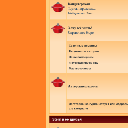
Кондитерская
Торты, пирожные...
Модератор:
Stern
Хочу всё знать!
Справочное бюро
Сезонные рецепты
Рецепты по авторам
Наши помощники
Фотографируем еду
Мастер-классы
Авторские разделы
Вегетарианка гурманствует или Здоровь
а в кастрюле
Stern и её друзья