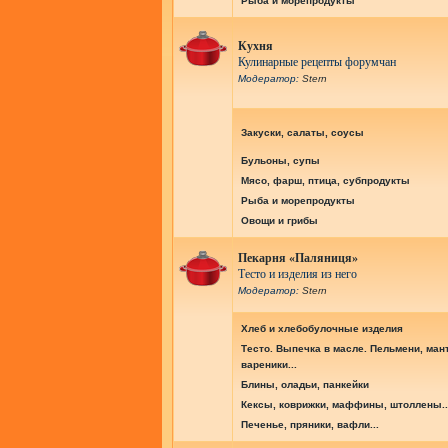
Рыба и морепродукты
Кухня
Кулинарные рецепты форумчан
Модератор:
Stern
Закуски, салаты, соусы
Бульоны, супы
Мясо, фарш, птица, субпродукты
Рыба и морепродукты
Овощи и грибы
Пекарня «Паляниця»
Тесто и изделия из него
Модератор:
Stern
Хлеб и хлебобулочные изделия
Тесто. Выпечка в масле. Пельмени, ман
вареники...
Блины, оладьи, панкейки
Кексы, коврижки, маффины, штоллены..
Печенье, пряники, вафли...