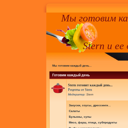
Мы готовим к
Stern и ее
Мы готовим каждый день...
Готовим каждый день
Stern готовит каждый день...
Рецепты от Stern
Модератор:
Stern
Закуски, соусы, дрессинги…
Салаты
Бульоны, супы
Мясо, фарш, птица, субпродукты